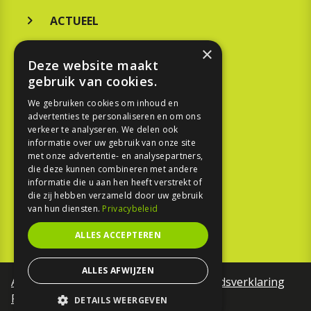
ACTUEEL
MERKEN
×
Deze website maakt
KOOPGIDS
gebruik van cookies.
TESTEN
We gebruiken cookies om inhoud en
advertenties te personaliseren en om ons
verkeer te analyseren. We delen ook
SPORT
informatie over uw gebruik van onze site
met onze advertentie- en analysepartners,
die deze kunnen combineren met andere
REPORTAGE
informatie die u aan hen heeft verstrekt of
die zij hebben verzameld door uw gebruik
TOUREN
van hun diensten.
Privacybeleid
NIEUWSBRIEF
ALLES ACCEPTEREN
ALLES AFWIJZEN
Algemene voorwaarden
Toegankelijkheidsverklaring
Privacy Policy
DETAILS WEERGEVEN