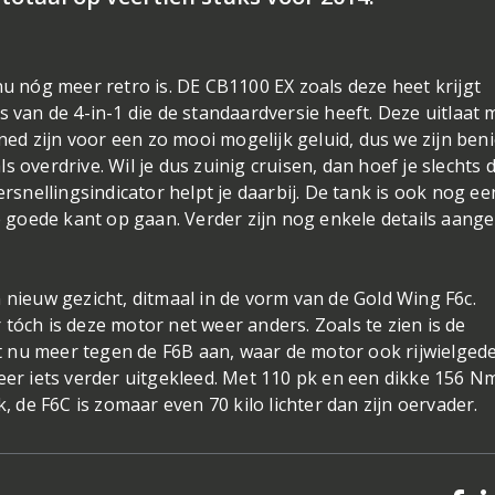
nu nóg meer retro is. DE CB1100 EX zoals deze heet krijgt
s van de 4-in-1 die de standaardversie heeft. Deze uitlaat 
d zijn voor een zo mooi mogelijk geluid, dus we zijn ben
 overdrive. Wil je dus zuinig cruisen, dan hoef je slechts 
ersnellingsindicator helpt je daarbij. De tank is ook nog ee
de goede kant op gaan. Verder zijn nog enkele details aang
 nieuw gezicht, ditmaal in de vorm van de Gold Wing F6c.
tóch is deze motor net weer anders. Zoals te zien is de
 nu meer tegen de F6B aan, waar de motor ook rijwielgede
weer iets verder uitgekleed. Met 110 pk en een dikke 156 N
k, de F6C is zomaar even 70 kilo lichter dan zijn oervader.