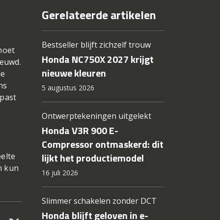
Gerelateerde artikelen
Bestseller blijft zichzelf trouw
moet
Honda NC750X 2027 krijgt
ieuwd.
nieuwe kleuren
de
ns
5 augustus 2026
epast
Ontwerptekeningen uitgelekt
Honda V3R 900 E-
Compressor ontmaskerd: dit
lijkt het productiemodel
elte
m kun
16 juli 2026
Slimmer schakelen zonder DCT
Honda blijft geloven in e-