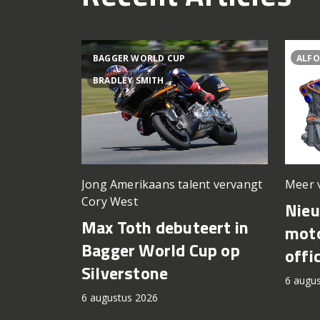
BAGGER WORLD CUP
ALFO
BRADLEY SMITH
Meer 
Jong Amerikaans talent vervangt
Cory West
Nie
Max Toth debuteert in
moto
Bagger World Cup op
offi
Silverstone
6 augu
6 augustus 2026