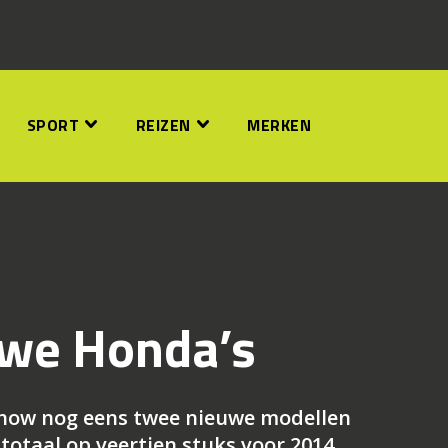
SPORT
REIZEN
MERKEN
we Honda’s
how nog eens twee nieuwe modellen
otaal op veertien stuks voor 2014.