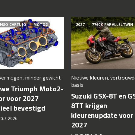
NSO CARTUJO
MOTO2
2027
776CC PARALLELTWIN
vermogen, minder gewicht
Nieuwe kleuren, vertrouwd
basis
uwe Triumph Moto2-
Suzuki GSX-8T en G
r voor 2027
8TT krijgen
cieel bevestigd
kleurenupdate voor
stus 2026
2027