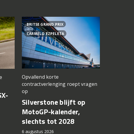
BRITSE GRAND PRIX
ACHTER DE
CARMELO EZPELETA
ASPAR TEA
Opvallend korte
e
een TT Ass
contractverlenging roept vragen
vergeten
op
SX-
Achter d
Silverstone blijft op
CFMOTO
MotoGP-kalender,
6 augustus 2
slechts tot 2028
6 augustus 2026