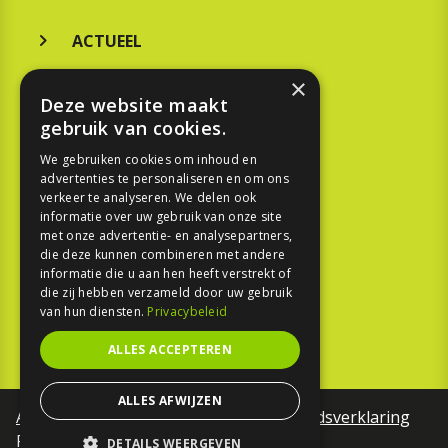
ACTUEEL
MERKEN
×
Deze website maakt
KOOPGIDS
gebruik van cookies.
TESTEN
We gebruiken cookies om inhoud en
advertenties te personaliseren en om ons
verkeer te analyseren. We delen ook
SPORT
informatie over uw gebruik van onze site
met onze advertentie- en analysepartners,
die deze kunnen combineren met andere
REPORTAGE
informatie die u aan hen heeft verstrekt of
die zij hebben verzameld door uw gebruik
TOUREN
van hun diensten.
Privacybeleid
NIEUWSBRIEF
ALLES ACCEPTEREN
ALLES AFWIJZEN
Algemene voorwaarden
Toegankelijkheidsverklaring
Privacy Policy
DETAILS WEERGEVEN