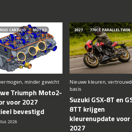
NSO CARTUJO
MOTO2
2027
776CC PARALLELTWIN
vermogen, minder gewicht
Nieuwe kleuren, vertrouwd
basis
uwe Triumph Moto2-
Suzuki GSX-8T en G
r voor 2027
8TT krijgen
cieel bevestigd
kleurenupdate voor
stus 2026
2027