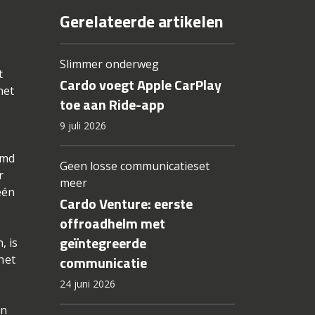
Gerelateerde artikelen
Slimmer onderweg
t
Cardo voegt Apple CarPlay
het
toe aan Ride-app
9 juli 2026
rmd
Geen losse communicatieset
r
meer
één
Cardo Venture: eerste
offroadhelm met
geïntegreerde
, is
het
communicatie
24 juni 2026
en