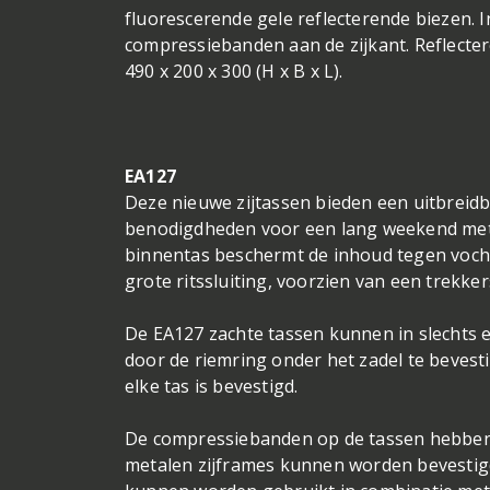
fluorescerende gele reflecterende biezen. I
compressiebanden aan de zijkant. Reflecte
490 x 200 x 300 (H x B x L).
EA127
Deze nieuwe zijtassen bieden een uitbreidb
benodigdheden voor een lang weekend met z
binnentas beschermt de inhoud tegen vocht
grote ritssluiting, voorzien van een trekker
De EA127 zachte tassen kunnen in slechts 
door de riemring onder het zadel te beves
elke tas is bevestigd.
De compressiebanden op de tassen hebben 
metalen zijframes kunnen worden bevestigd