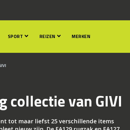
SPORT
REIZEN
MERKEN
IVI
 collectie van GIVI
nt tot maar liefst 25 verschillende items
leet nieuw zijn. De EA129 rugzak en EA127