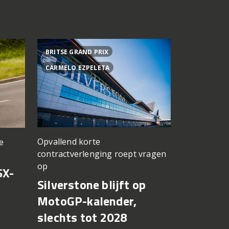
BRITSE GRAND PRIX
ACHTER DE
CARMELO EZPELETA
ASPAR TEA
Opvallend korte
e
een TT Ass
contractverlenging roept vragen
vergeten
op
SX-
Achter d
Silverstone blijft op
CFMOTO
MotoGP-kalender,
6 augustus 2
slechts tot 2028