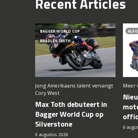
Recent Articles
BAGGER WORLD CUP
ALFO
BRADLEY SMITH
Meer 
Jong Amerikaans talent vervangt
Cory West
Nie
Max Toth debuteert in
moto
Bagger World Cup op
offi
Silverstone
6 augu
6 augustus 2026