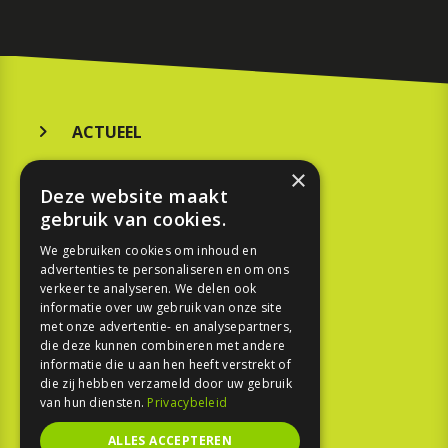
ACTUEEL
MERKEN
×
Deze website maakt
KOOPGIDS
gebruik van cookies.
TESTEN
We gebruiken cookies om inhoud en
advertenties te personaliseren en om ons
verkeer te analyseren. We delen ook
SPORT
informatie over uw gebruik van onze site
met onze advertentie- en analysepartners,
die deze kunnen combineren met andere
REPORTAGE
informatie die u aan hen heeft verstrekt of
die zij hebben verzameld door uw gebruik
TOUREN
van hun diensten.
Privacybeleid
NIEUWSBRIEF
ALLES ACCEPTEREN