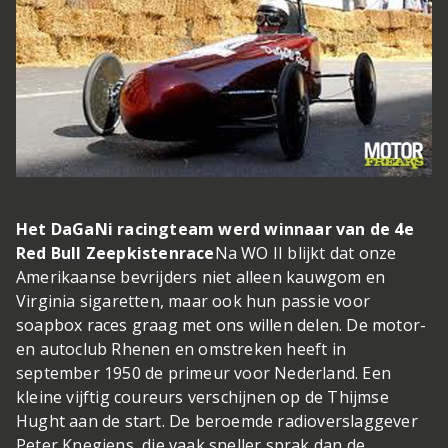
Het DaGaNi racingteam werd winnaar van de 4e
Red Bull Zeepkistenrace
Na WO II blijkt dat onze
Amerikaanse bevrijders niet alleen kauwgom en
Virginia sigaretten, maar ook hun passie voor
soapbox races graag met ons willen delen. De motor-
en autoclub Rhenen en omstreken heeft in
september 1950 de primeur voor Nederland. Een
kleine vijftig coureurs verschijnen op de Thijmse
Hught aan de start. De beroemde radioverslaggever
Peter Knegjens, die vaak sneller sprak dan de