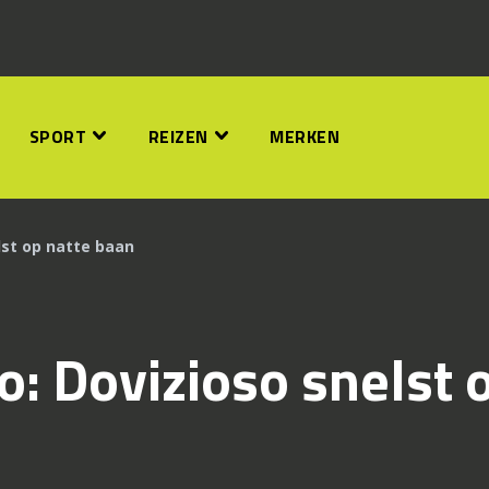
SPORT
REIZEN
MERKEN
st op natte baan
: Dovizioso snelst 