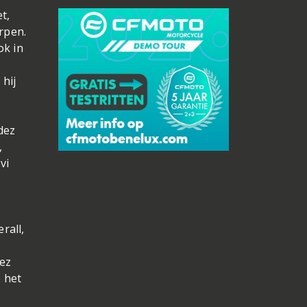
t,
rpen.
ok in
hij
dez
,
vi
rall,
uez
 het