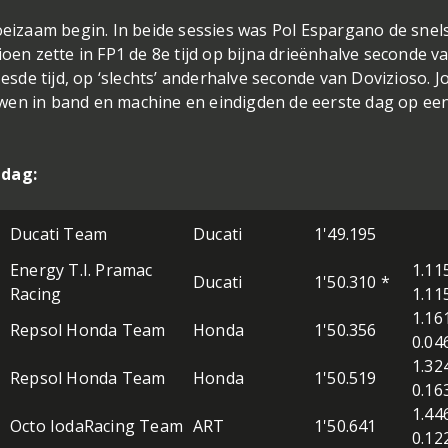
izaam begin. In beide sessies was Pol Espargano de snel
n zette in FP1 de 8e tijd op bijna drieënhalve seconde v
zesde tijd, op ‘slechts’ anderhalve seconde van Dovizioso. J
wen in band en machine en eindigden de eerste dag op ee
jdag:
Ducati Team
Ducati
1'49.195
Energy T.I. Pramac
1.11
Ducati
1'50.310 *
Racing
1.11
1.16
Repsol Honda Team
Honda
1'50.356
0.04
1.32
Repsol Honda Team
Honda
1'50.519
0.16
1.44
Octo IodaRacing Team
ART
1'50.641
0.12