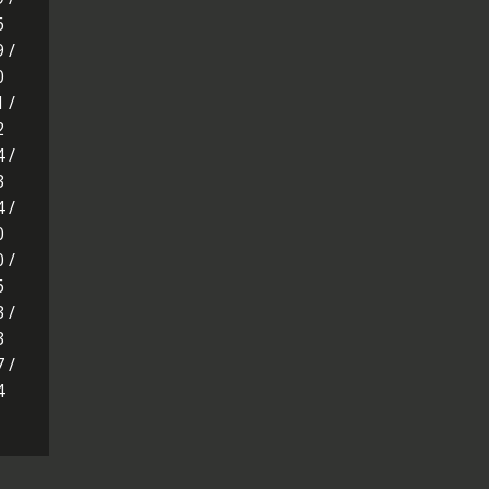
6
9 /
0
1 /
2
4 /
3
4 /
0
0 /
6
3 /
3
7 /
4