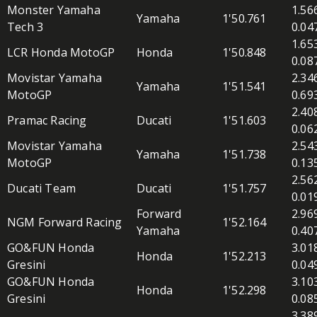
Monster Yamaha
1.56
Yamaha
1'50.761
Tech 3
0.04
1.65
LCR Honda MotoGP
Honda
1'50.848
0.08
Movistar Yamaha
2.34
Yamaha
1'51.541
MotoGP
0.69
2.40
Pramac Racing
Ducati
1'51.603
0.06
Movistar Yamaha
2.54
Yamaha
1'51.738
MotoGP
0.13
2.56
Ducati Team
Ducati
1'51.757
0.01
Forward
2.96
NGM Forward Racing
1'52.164
Yamaha
0.40
GO&FUN Honda
3.01
Honda
1'52.213
Gresini
0.04
GO&FUN Honda
3.10
Honda
1'52.298
Gresini
0.08
3.38