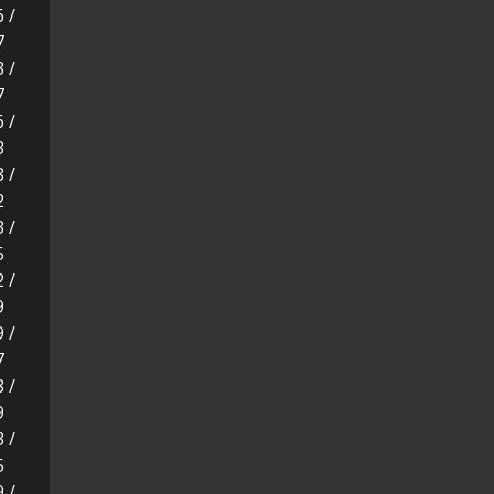
6 /
7
3 /
7
6 /
3
8 /
2
3 /
5
2 /
9
9 /
7
8 /
9
3 /
5
9 /