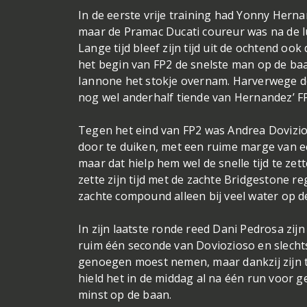
In de eerste vrije training had Yonny Hern
maar de Pramac Ducati coureur was na de lun
Lange tijd bleef zijn tijd uit de ochtend 
het begin van FP2 de snelste man op de baan
Iannone het stokje overnam. Harverwege de
nog wel anderhalf tiende van Hernandez’ FP1
Tegen het eind van FP2 was Andrea Dovizio
door te duiken, met een ruime marge van ee
maar dat hielp hem wel de snelle tijd te z
zette zijn tijd met de zachte Bridgestone
zachte compound alleen bij veel water op 
In zijn laatste ronde reed Dani Pedrosa zijn
ruim één seconde van Doviozioso en slechts 
genoegen moest nemen, maar dankzij zijn ti
hield het in de middag al na één run voor
minst op de baan.