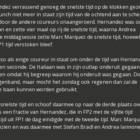
andez verrassend genoeg de snelste tijd op de klokken geze
ch niet meer in staat zijn tijd van de ochtend aan te sche
ook door de andere coureurs onaangeroerd. Hernandez was o
 en zette vier maal op rij de snelste tijd, waarna Andrea
 middagsessie zette Marc Marquez de snelste tijd, hoewel 
 tijd verstoken bleef.
so als enige coureur in staat om onder de tijd van Hernan
n seconde. De Italiaan was in zijn outlap onderuit gegaan
etten omdat hij begreep waarom hij onderuit was gegaan. Do
 regenband, maar mocht het zondag ook regenen dan zal de
de baan kunnen worden gebruikt.
 snelste tijd en schoof daarmee op naar de derde plaats ove
een fractie van Hernandez, die in FP2 met de vijfde tijd
jd uit FP1 de dag eindigde met de tweede tijd. Marc Marq
 gezien en was daarmee met Stefan Bradl en Andrea Iannone