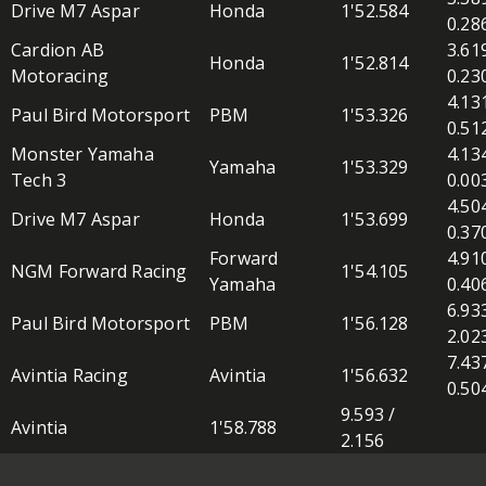
Drive M7 Aspar
Honda
1'52.584
0.28
Cardion AB
3.61
Honda
1'52.814
Motoracing
0.23
4.13
Paul Bird Motorsport
PBM
1'53.326
0.51
Monster Yamaha
4.13
Yamaha
1'53.329
Tech 3
0.00
4.50
Drive M7 Aspar
Honda
1'53.699
0.37
Forward
4.91
NGM Forward Racing
1'54.105
Yamaha
0.40
6.93
Paul Bird Motorsport
PBM
1'56.128
2.02
7.43
Avintia Racing
Avintia
1'56.632
0.50
9.593 /
Avintia
1'58.788
2.156