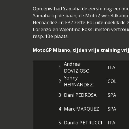
Opnieuw had Yamaha de eerste dag een moe
Yamaha op de baan, de Moto2 wereldkampioe
Hernandez. In FP2 zette Pol uiteindelijk de 
Lorenzo en Valentino Rossi misten vertrou
resp. 10e plaats.
MotoGP Misano, tijden vrije training vri
Andrea
1
ITA
DOVIZIOSO
Yonny
2
COL
HERNANDEZ
3
Dani PEDROSA
SPA
4
Marc MARQUEZ
SPA
5
Danilo PETRUCCI
ITA