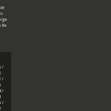
ste
an
orge
n 8e
5 /
5
1 /
6
4 /
3
6 /
2