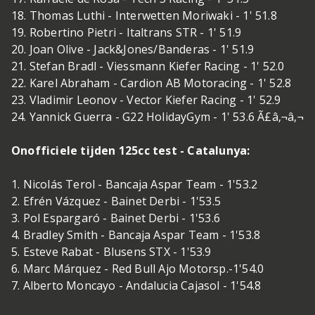
18. Thomas Luthi - Interwetten Moriwaki - 1' 51.8
19. Robertino Pietri - Italtrans STR - 1' 51.9
20. Joan Olive - Jack&Jones/Banderas - 1' 51.9
21. Stefan Bradl - Viessmann Kiefer Racing - 1' 52.0
22. Karel Abraham - Cardion AB Motoracing - 1' 52.8
23. Vladimir Leonov - Vector Kiefer Racing - 1' 52.9
24. Yannick Guerra - G22 HolidayGym - 1' 53.6 Ã£â‚¬â‚¬
Onofficiele tijden 125cc test - Catalunya:
1. Nicolás Terol - Bancaja Aspar Team - 1'53.2
2. Efrén Vázquez - Bainet Derbi - 1'53.5
3. Pol Espargaró - Bainet Derbi - 1'53.6
4. Bradley Smith - Bancaja Aspar Team - 1'53.8
5. Esteve Rabat - Blusens STX - 1'53.9
6. Marc Márquez - Red Bull Ajo Motorsp.-1'54.0
7. Alberto Moncayo - Andalucia Cajasol - 1'54.8