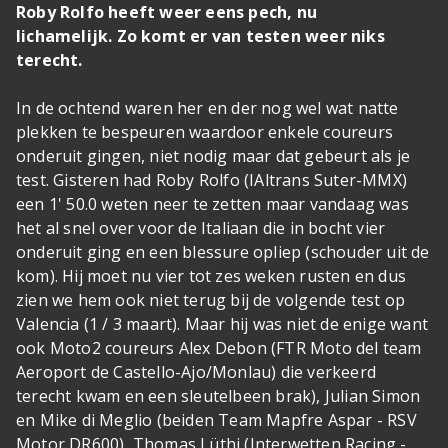
Roby Rolfo heeft weer eens pech, nu
lichamelijk.
Zo komt er van testen weer niks
terecht.
In de ochtend waren her en der nog wel wat natte
plekken te bespeuren waardoor enkele coureurs
onderuit gingen, niet nodig maar dat gebeurt als je
test. Gisteren had Roby Rolfo (IAltrans Suter-MMX)
een 1' 50.0 weten neer te zetten maar vandaag was
het al snel over voor de Italiaan die in bocht vier
onderuit ging en een blessure opliep (schouder uit de
kom). Hij moet nu vier tot zes weken rusten en dus
zien we hem ook niet terug bij de volgende test op
Valencia (1 / 3 maart). Maar hij was niet de enige want
ook Moto2 coureurs Alex Debon (FTR Moto del team
Aeroport de Castello-Ajo/Monlau) die verkeerd
terecht kwam en een sleutelbeen brak), Julian Simon
en Mike di Meglio (beiden Team Mapfre Aspar - RSV
Motor DR600), Thomas Lüthi (Interwetten Racing -