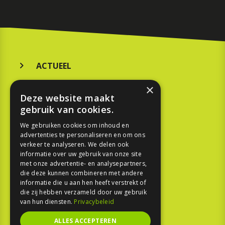
ACTUEEL
MERKEN
×
Deze website maakt
KOOPGIDS
gebruik van cookies.
TESTEN
We gebruiken cookies om inhoud en
advertenties te personaliseren en om ons
verkeer te analyseren. We delen ook
SPORT
informatie over uw gebruik van onze site
met onze advertentie- en analysepartners,
REPORTAGE
die deze kunnen combineren met andere
informatie die u aan hen heeft verstrekt of
die zij hebben verzameld door uw gebruik
TOUREN
van hun diensten.
Privacybeleid
NIEUWSBRIEF
ALLES ACCEPTEREN