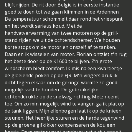
blijft rijden. De rit door België is in eerste instantie
goed te doen tot we gaan klimmen in de Ardennen.
De temperatuur schommelt daar rond het vriespunt
en het wordt serieus koud. Met de
handvatverwarming van twee motoren op de grill-
stand rijden we uit de ochtendschemer. We houden
korte stops om de motor en onszelf af te tanken.
Daan en ik wisselen van motor. Florian ontziet z'n rug
het beste door op de K1600 te blijven. Z’n grote
windscherm biedt comfort. Ik mis na een kwartiertje
de gloeiende poken op de FJR. M'n vingers druk ik
dicht tegen elkaar om de geringe warmte zo goed
mogelijk vast te houden. De gebruikelijke
ochtenddrukte op de snelweg richting Metz neemt
toe. Om zo min mogelijk wind te vangen ga ik plat op
de tank liggen. Mijn ellenbogen laat ik op de knieën
steunen. Het heerlijke sturen en de harde tegenwind
op de groene gifkikker compenseren de kou een