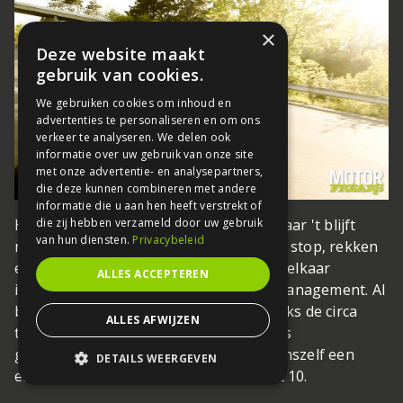
×
Deze website maakt
gebruik van cookies.
We gebruiken cookies om inhoud en
advertenties te personaliseren en om ons
verkeer te analyseren. We delen ook
informatie over uw gebruik van onze site
met onze advertentie- en analysepartners,
die deze kunnen combineren met andere
informatie die u aan hen heeft verstrekt of
die zij hebben verzameld door uw gebruik
Het helpt natuurlijk wel, zo'n K 1600, maar 't blijft
van hun diensten.
Privacybeleid
natuurlijk wel een monstertrip
sanitaire stop, rekken
en strekken, en dat tig keer. We blijven elkaar
ALLES ACCEPTEREN
informeren over ons innerlijke motormanagement. Al
bij al voelen we ons best redelijk ondanks de circa
ALLES AFWIJZEN
tweeduizend afgelegde kilometers sinds
gisterenochtend. Als cijfers geven we onszelf een
DETAILS WEERGEVEN
enthousiaste 6,5 op de schaal van 1 tot 10.
STRIKT NOODZAKELIJK