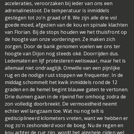
acceleraties, veroorzaken bij ieder van ons een
adrenalinestoot. De temperatuur is inmiddels
gestegen tot zo'n graad of 8. We zijn alle drie vol
goede moed, afgezien van de kou en spinale klachten
van Florian. Bij de stops houden we het thuisfront op
de hoogte van onze vorderingen. Ze maken zich
zorgen. Door de bank genomen voelen we ons ter
hoogte van Dijon nog steeds oké. Doorrijden dus.
Ledematen en lijf protesteren weliswaar, maar het is
allemaal niet ondraaglijk. Omwille van een pijnlijke
rug en de nodige rust stoppen we frequenter. In de
middag schommelt het kwik inmiddels rond de 12
graden en de hemel begint blauwe gaten te vertonen.
Drie duimen gaan in de rijwind fier omhoog zodra de
zon volledig doorbreekt. De vermoeidheid neemt
echter wel langzaam toe. Wat nu nog telt is
gedisciplineerd kilometers vreten, want we hebben er
nog zo'n zeshonderd voor de boeg. Nu de regen en
kou achter de rug zijn, wordt het algehele rijden wel