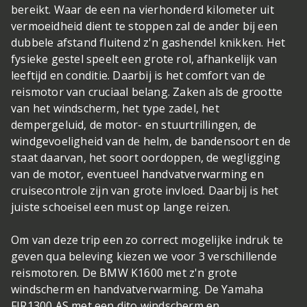
bereikt. Waar de een na vierhonderd kilometer uit
vermoeidheid dient te stoppen zal de ander bij een
dubbele afstand fluitend z'n gashendel knikken. Het
fysieke gestel speelt een grote rol, afhankelijk van
leeftijd en conditie. Daarbij is het comfort van de
reismotor van cruciaal belang. Zaken als de grootte
van het windscherm, het type zadel, het
dempergeluid, de motor- en stuurtrillingen, de
windgevoeligheid van de helm, de bandensoort en de
staat daarvan, het soort oordoppen, de wegligging
van de motor, eventueel handvatverwarming en
cruisecontrole zijn van grote invloed. Daarbij is het
juiste schoeisel een must op lange reizen.
Om van deze trip een zo correct mogelijke indruk te
geven qua beleving kiezen we voor 3 verschillende
reismotoren. De BMW K1600 met z'n grote
windscherm en handvatverwarming. De Yamaha
FJR1300 AS met een dito windscherm en