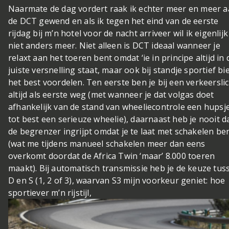
Naarmate de dag vordert raak ik echter meer en meer 
de DCT gewend en als ik tegen het eind van de eerste
rijdag bij m’n hotel voor de nacht arriveer wil ik eigenlijk
niet anders meer. Niet alleen is DCT ideaal wanneer je
relaxt aan het toeren bent omdat ‘ie in principe altijd in 
juiste versnelling staat, maar ook bij standje sportief bi
het best voordelen. Ten eerste ben je bij een verkeersli
altijd als eerste weg (met wanneer je dat volgas doet
afhankelijk van de stand van wheeliecontrole een hupsj
tot best een serieuze wheelie), daarnaast heb je nooit d
de begrenzer ingrijpt omdat je te laat met schakelen be
(wat me tijdens manueel schakelen meer dan eens
overkomt doordat de Africa Twin ‘maar’ 8.000 toeren
maakt). Bij automatisch transmissie heb je de keuze tus
D en S (1, 2 of 3), waarvan S3 mijn voorkeur geniet: hoe
sportiever m’n rijstijl,