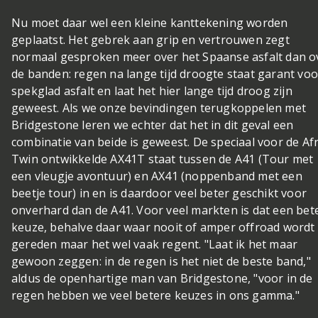
Nu moet daar wel een kleine kanttekening worden
geplaatst. Het gebrek aan grip en vertrouwen zegt
normaal gesproken meer over het Spaanse asfalt dan o
de banden: regen na lange tijd droogte staat garant voo
spekglad asfalt en laat het hier lange tijd droog zijn
geweest. Als we onze bevindingen terugkoppelen met
Bridgestone leren we echter dat het in dit geval een
combinatie van beide is geweest. De speciaal voor de Afr
Twin ontwikkelde AX41T staat tussen de A41 (Tour met
een vleugje avontuur) en AX41 (noppenband met een
beetje tour) in en is daardoor veel beter geschikt voor
onverhard dan de A41. Voor veel markten is dat een bet
keuze, behalve daar waar nooit of amper offroad wordt
gereden maar het wel vaak regent. "Laat ik het maar
gewoon zeggen: in de regen is het niet de beste band,"
aldus de openhartige man van Bridgestone, "voor in de
regen hebben we veel betere keuzes in ons gamma."