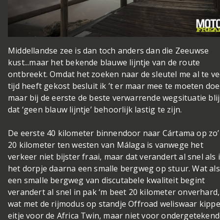
Middellandse zee is dan toch anders dan die Zeeuwse
kust...
maar het bekende blauwe lijntje van de route
ontbreekt. Omdat het zoeken naar de sleutel me al te ve
tijd heeft gekost besluit ik ’t er maar mee te moeten doe
maar bij de eerste de beste verwarrende wegsituatie blij
dat ‘geen blauw lijntje’ behoorlijk lastig te zijn.
De eerste 40 kilometer binnendoor naar Cártama op zo
20 kilometer ten westen van Málaga is vanwege het
verkeer niet bijster fraai, maar dat verandert al snel als 
het dorpje daarna een smalle bergweg op stuur. Wat als
een smalle bergweg van discutabele kwaliteit begint
verandert al snel in pak ‘m beet 20 kilometer onverhard,
wat met de rijmodus op standje Offroad weliswaar kippe
eitje voor de Africa Twin, maar niet voor ondergeteken