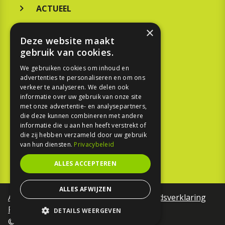
ACTUEEL
MERKEN
×
Deze website maakt
KOOPGIDS
gebruik van cookies.
TESTEN
We gebruiken cookies om inhoud en
advertenties te personaliseren en om ons
verkeer te analyseren. We delen ook
SPORT
informatie over uw gebruik van onze site
met onze advertentie- en analysepartners,
die deze kunnen combineren met andere
REPORTAGE
informatie die u aan hen heeft verstrekt of
die zij hebben verzameld door uw gebruik
TOUREN
van hun diensten.
Privacybeleid
NIEUWSBRIEF
ALLES ACCEPTEREN
ALLES AFWIJZEN
Algemene voorwaarden
Toegankelijkheidsverklaring
Privacy Policy
DETAILS WEERGEVEN
©Motorfreaks 2026