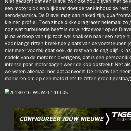
Niet gedacht dat een Diavel zo close zou blijven met de
een motorblok en blijkbaar doet de tankinhoud de rest
aerodynamica. De Diavel mag dan naked zijn, qua frontaa
kleiner profiel. Toch zit de dikke dragracer helemaal zo
nog wat turbulentie heeft is de windtoevoer op de Diave
je na verloop van tijd toch wel snakken naar een setje hi
Voor lange ritten breekt de plaats van de voetsteunen je
niet meer voorbij gaat ook, de rest van de dag blijf ik l
nadele van de motoren overigens, dat is een persoonlij
intense paar motordagen weer de kop opsteekt. Net als
we weten allemaal hoe dat aanvoelt. De creativiteit nee
manieren om op een motorfiets te zitten groeit gestaag