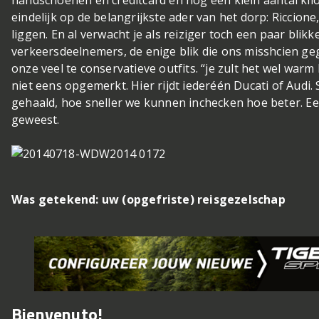
handschoenen en creditcard en nog een klein aantal kilo
eindelijk op de belangrijkste ader van het dorp: Riccion
liggen. En al verwacht je als reiziger toch een paar bli
verkeersdeelnemers, de enige blik die ons misshcien geg
onze veel te conservatieve outfits. “je zult het wel war
niet eens opgemerkt. Hier rijdt iederéén Ducati of Aud
gehaald, hoe sneller we kunnen inchecken hoe beter. E
geweest.
Was getekend: uw (opgefriste) reisgezelschap
Bienvenuto!