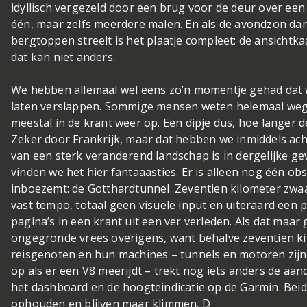
idyllisch vergezeld door een brug voor de deur over een
één, maar zelfs meerdere malen. En als de avondzon d
bergtoppen streelt is het plaatje compleet: de ansichtkaa
dat kan niet anders.
We hebben allemaal wel eens zo’n momentje gehad dat 
laten verslappen. Sommige mensen weten helemaal weg 
meestal in de krant weer op. Een dipje dus, hoe langer d
Zeker door Frankrijk, maar dat hebben we inmiddels ac
van een sterk veranderend landschap is in dergelijke gev
vinden we het hier fantaaasties. Er is alleen nog één ob
inboezemt: de Gotthardtunnel. Zeventien kilometer zwaa
vast tempo, totaal geen visuele input en uiteraard een
pagina’s in een krant uit een ver verleden. Als dat maa
ongegronde vrees overigens, want behalve zeventien ki
reisgenoten en hun machines – tunnels en motoren zijn a
op als er een V8 meerijdt – trekt nog iets anders de aan
het dashboard en de hoogteindicatie op de Garmin. Bei
ophouden en blijven maar klimmen. D