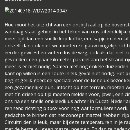
Hoe mooi het uitzicht van een ontbijtzaal op de bovenst
vandaag staat geheel in het teken van ons uiteindelijke
meer tijd dan een snelle kop koffie, een sapje en een l
onszelf dan ook niet: we moeten zo gauw mogelijk richting
eerder geweest en weten dus de weg, ook als dat niet z
gevonden: een paar kilometer parallel aan het strand ri
meer is er niet nodig. Samen met nog enkele duizenden D
kant op willen is een route in elk geval niet nodig. Het
begint gelijk goed: de speciaal voor de Benelux bezoeke
een gezamenlijke euh.. intocht op het terrein, moeten we
met z’n drieën op tijd moeten melden voor, jawel, een ci
ons na een snelle omkleedklus achter in Ducati Nederlan
rennend richting pitbox voor nog wat formulierenwerk.
gedachte te binnen dat het concept ‘mazzel hebben’ rijp 
Circuitrijden is leuk, maar bij deze temperaturen in je 
met de beste wil geen mazzel noemen. En dan te bedenke