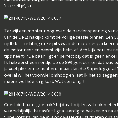
‘mazzeltje’, ja.
Terwijl een monteur nog even de bandenspanning van 
van de DRE) nakijkt komt de vorige sessie binnen. Een 
rijdt door richting onze pits waar de motor geparkeerd w
de motor neer en neemt zijn helm af. Ach kijk nou, mene
tips heeft? “De baan ligt er perfect bij, dat is geen enk
Ik heb eerst een rondje op de 899 gereden en dat was be
je veel plezier me hebben- maar dan die Superleggera! 
óveral wil het voorwiel omhoog en laat ik het zo zeggen
ineens wel héél erg kort. Wat een ding”!
Goed, de baan ligt er oké bij dus. Inrijden zal ook niet ec
waarschijnlijk, het asfalt ligt al aardig te bakken en na
Supercorsa’s van de 899 ook wel lekker sudderen dus z