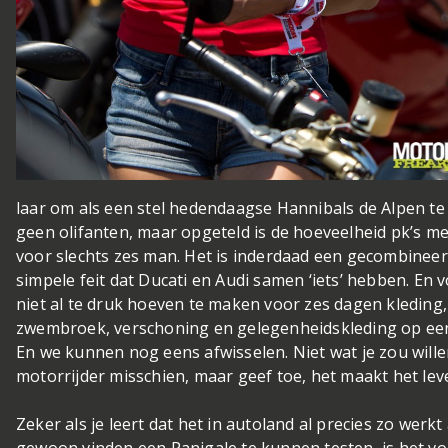
laar om als een stel hedendaagse Hannibals de Alpen te
geen olifanten, maar opgeteld is de hoeveelheid pk’s 
voor slechts zes man. Het is inderdaad een gecombinee
simpele feit dat Ducati en Audi samen ‘iets’ hebben. En 
niet al te druk hoeven te maken voor zes dagen kleding
zwembroek, verschoning en gelegenheidskleding op een
En we kunnen nog eens afwisselen. Niet wat je zou will
motorrijder misschien, maar geef toe, het maakt het le
Zeker als je leert dat het in autoland al precies zo werkt
gewoon vinden een Panigale te kunnen testen, is het v