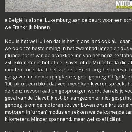
a België is al snel Luxemburg aan de beurt voor een sch
we Frankrijk binnen.
Nou is het wel juli en dat is het in ons land ook al… daa
we op onze bestemming in het zwembad liggen en dus va
plundertocht van de drankkoeling van het benzinestation
250 kilometer is het óf de Diavel, óf de Multistrada die 
moeten. Inderdaad: het varieert. Heeft nog het meeste
gasgeven en de mappingkeuze, gek genoeg. Of ‘gek’, eig
100 pk uit een blok dat veel meer kan leveren spreekt he
de benzinevoorraad omgesprongen wordt dan als je voo
geval van de Diavel) kiest. En aangezien er niet gesprin
genoeg is om de motoren tot ver boven onze kruissnelhe
motoren in ‘urban’ modus en rekken we de komende tan
kilometers. Minder spannend, maar wel zo efficiënt.