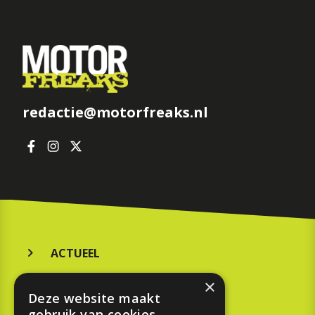
redactie@motorfreaks.nl
ACTUEEL
MERKEN
×
Deze website maakt
KOOPGIDS
gebruik van cookies.