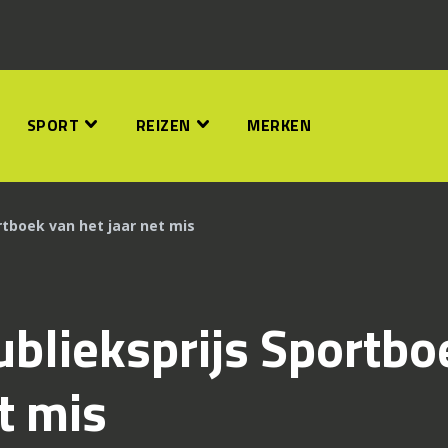
SPORT
REIZEN
MERKEN
rtboek van het jaar net mis
ublieksprijs Sportbo
t mis