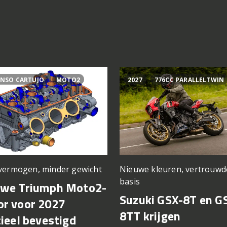
NSO CARTUJO
MOTO2
2027
776CC PARALLELTWIN
vermogen, minder gewicht
Nieuwe kleuren, vertrouwd
basis
uwe Triumph Moto2-
Suzuki GSX-8T en G
r voor 2027
8TT krijgen
cieel bevestigd