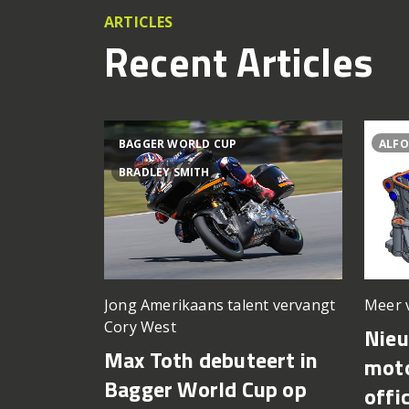
ARTICLES
Recent Articles
BAGGER WORLD CUP
ALFO
BRADLEY SMITH
Meer 
Jong Amerikaans talent vervangt
Cory West
Nie
Max Toth debuteert in
moto
Bagger World Cup op
offi