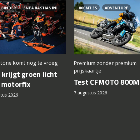
 BINDER
ENEA BASTIANINI
800MT ES
ADVENTURE
stone komt nog te vroeg
Premium zonder premium
prijskaartje
krijgt groen licht
Test CFMOTO 800M
 motorfix
7 augustus 2026
stus 2026