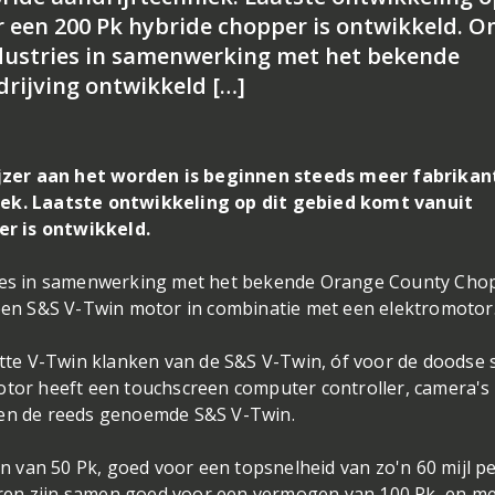
 een 200 Pk hybride chopper is ontwikkeld. 
Industries in samenwerking met het bekende
rijving ontwikkeld […]
jzer aan het worden is beginnen steeds meer fabrikan
niek. Laatste ontwikkeling op dit gebied komt vanuit
r is ontwikkeld.
tries in samenwerking met het bekende Orange County Cho
 een S&S V-Twin motor in combinatie met een elektromotor
ette V-Twin klanken van de S&S V-Twin, óf voor de doodse s
otor heeft een touchscreen computer controller, camera's
 en de reeds genoemde S&S V-Twin.
 van 50 Pk, goed voor een topsnelheid van zo'n 60 mijl p
ren zijn samen goed voor een vermogen van 100 Pk, en me