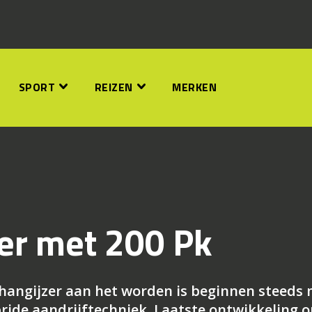
SPORT
REIZEN
MERKEN
er met 200 Pk
 hangijzer aan het worden is beginnen steeds
ride aandrijftechniek. Laatste ontwikkeling o