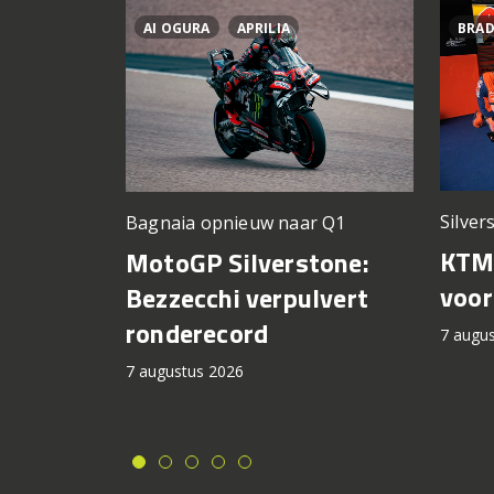
AI OGURA
APRILIA
BRAD
Silver
Bagnaia opnieuw naar Q1
KTM 
MotoGP Silverstone:
voor
Bezzecchi verpulvert
ronderecord
7 augu
7 augustus 2026