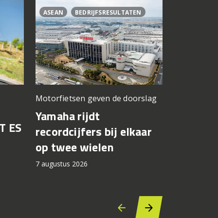
ASEAN
BEDRIJFSRESULTATEN
CL500
C
Motorfietsen geven de doorslag
Problemen b
gedacht
Yamaha rijdt
T ES
Honda br
recordcijfers bij elkaar
recall fo
op twee wielen
44.000 
7 augustus 2026
7 augustus 2