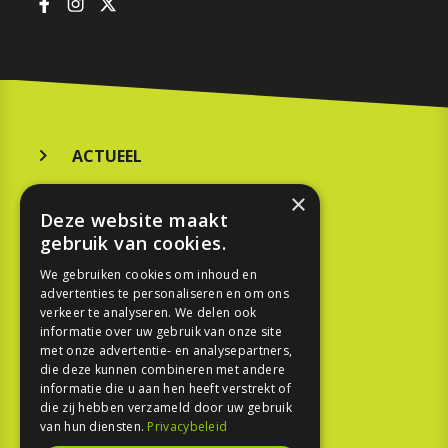
ACTUEEL
MERKEN
×
Deze website maakt
KOOPGIDS
gebruik van cookies.
TESTEN
We gebruiken cookies om inhoud en
advertenties te personaliseren en om ons
verkeer te analyseren. We delen ook
SPORT
informatie over uw gebruik van onze site
met onze advertentie- en analysepartners,
die deze kunnen combineren met andere
REPORTAGE
informatie die u aan hen heeft verstrekt of
die zij hebben verzameld door uw gebruik
TOUREN
van hun diensten.
Privacybeleid