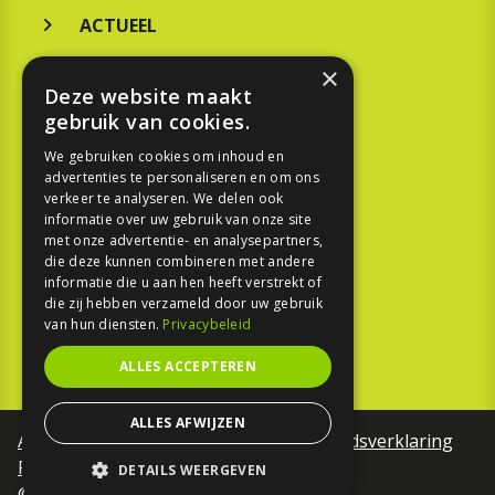
ACTUEEL
MERKEN
×
Deze website maakt
KOOPGIDS
gebruik van cookies.
TESTEN
We gebruiken cookies om inhoud en
advertenties te personaliseren en om ons
verkeer te analyseren. We delen ook
SPORT
informatie over uw gebruik van onze site
met onze advertentie- en analysepartners,
die deze kunnen combineren met andere
REPORTAGE
informatie die u aan hen heeft verstrekt of
die zij hebben verzameld door uw gebruik
TOUREN
van hun diensten.
Privacybeleid
NIEUWSBRIEF
ALLES ACCEPTEREN
ALLES AFWIJZEN
Algemene voorwaarden
Toegankelijkheidsverklaring
Privacy Policy
DETAILS WEERGEVEN
©Motorfreaks 2026