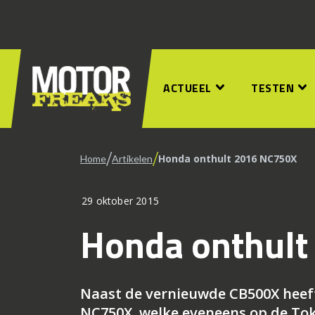
ACTUEEL
TESTEN
/
/
Honda onthult 2016 NC750X
Home
Artikelen
29 oktober 2015
Honda onthul
Naast de vernieuwde CB500X heef
NC750X, welke eveneens op de Tok