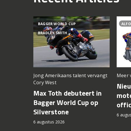
BAGGER WORLD CUP
ALFO
BRADLEY SMITH
Meer 
Jong Amerikaans talent vervangt
Cory West
Nie
Max Toth debuteert in
moto
Bagger World Cup op
offi
Silverstone
6 augu
6 augustus 2026