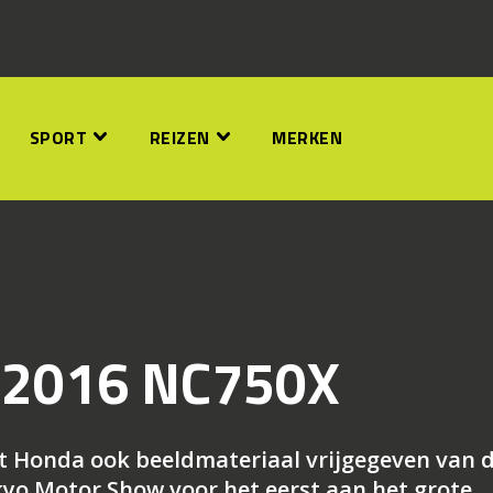
SPORT
REIZEN
MERKEN
t 2016 NC750X
t Honda ook beeldmateriaal vrijgegeven van 
yo Motor Show voor het eerst aan het grote