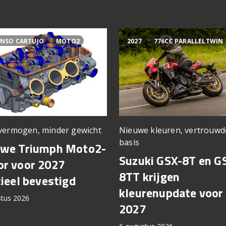
NSO CARTUJO
MOTO2
2027
776CC PARALLELTWIN
vermogen, minder gewicht
Nieuwe kleuren, vertrouwd
basis
uwe Triumph Moto2-
Suzuki GSX-8T en G
r voor 2027
8TT krijgen
cieel bevestigd
kleurenupdate voor
stus 2026
2027