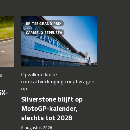
BRITSE GRAND PRIX
ACHTER DE
CARMELO EZPELETA
ASPAR TEA
Opvallend korte
e
een TT Ass
contractverlenging roept vragen
vergeten
op
SX-
Achter d
Silverstone blijft op
CFMOTO
MotoGP-kalender,
6 augustus 2
slechts tot 2028
6 augustus 2026