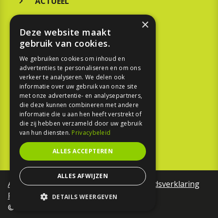
ACTUEEL
MERKEN
×
Deze website maakt
KOOPGIDS
gebruik van cookies.
TESTEN
We gebruiken cookies om inhoud en
advertenties te personaliseren en om ons
verkeer te analyseren. We delen ook
SPORT
informatie over uw gebruik van onze site
met onze advertentie- en analysepartners,
die deze kunnen combineren met andere
REPORTAGE
informatie die u aan hen heeft verstrekt of
die zij hebben verzameld door uw gebruik
TOUREN
van hun diensten.
Privacybeleid
NIEUWSBRIEF
ALLES ACCEPTEREN
ALLES AFWIJZEN
Algemene voorwaarden
Toegankelijkheidsverklaring
Privacy Policy
DETAILS WEERGEVEN
©Motorfreaks 2026
STRIKT NOODZAKELIJK