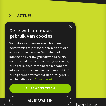
ACTUEEL
MERKEN
×
Deze website maakt
KOOPGIDS
gebruik van cookies.
TESTEN
We gebruiken cookies om inhoud en
advertenties te personaliseren en om ons
verkeer te analyseren. We delen ook
SPORT
informatie over uw gebruik van onze site
met onze advertentie- en analysepartners,
die deze kunnen combineren met andere
REPORTAGE
informatie die u aan hen heeft verstrekt of
die zij hebben verzameld door uw gebruik
TOUREN
van hun diensten.
Privacybeleid
NIEUWSBRIEF
ALLES ACCEPTEREN
ALLES AFWIJZEN
Algemene voorwaarden
Toegankelijkheidsverklaring