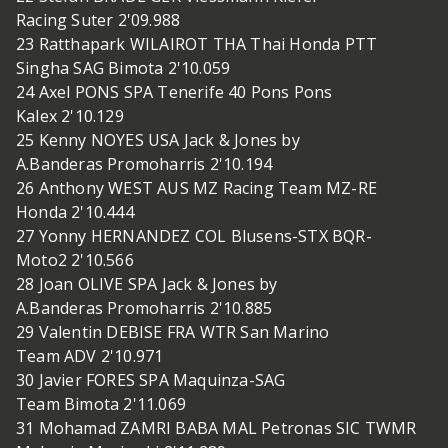
Racing Suter 2'09.988
23 Ratthapark WILAIROT THA Thai Honda PTT
Singha SAG Bimota 2'10.059
24 Axel PONS SPA Tenerife 40 Pons Pons
Kalex 2'10.129
25 Kenny NOYES USA Jack & Jones by
A.Banderas Promoharris 2'10.194
26 Anthony WEST AUS MZ Racing Team MZ-RE
Honda 2'10.444
27 Yonny HERNANDEZ COL Blusens-STX BQR-
Moto2 2'10.566
28 Joan OLIVE SPA Jack & Jones by
A.Banderas Promoharris 2'10.885
29 Valentin DEBISE FRA WTR San Marino
Team ADV 2'10.971
30 Javier FORES SPA Maquinza-SAG
Team Bimota 2'11.069
31 Mohamad ZAMRI BABA MAL Petronas SIC TWMR