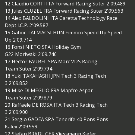
12 Claudio CORTI ITA Forward Racing Suter 2'09.489
13 Jules CLUZEL FRA Forward Racing Suter 2'09.563
14 Alex BALDOLINI ITA Caretta Technology Race
Dept I.C.P. 2'09.587
15 Gabor TALMACSI HUN Fimmco Speed Up Speed
Up 2'09.714
16 Fonsi NIETO SPA Holiday Gym
G22 Moriwaki 2'09.746
17 Hector FAUBEL SPA Marc VDS Racing
Team Suter 2'09.794
18 Yuki TAKAHASHI JPN Tech 3 Racing Tech
3 2'09.852
19 Mike DI MEGLIO FRA Mapfre Aspar
Team Suter 2'09.879
20 Raffaele DE ROSA ITA Tech 3 Racing Tech
3 2'09.900
21 Sergio GADEA SPA Tenerife 40 Pons Pons
Kalex 2'09.959
22 Stefan BRADL GER Viessmann Kiefer