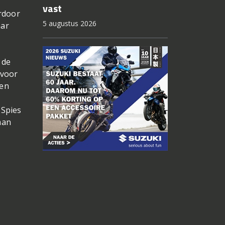
vast
erdoor
5 augustus 2026
aar
 de
 voor
men
 Spies
man