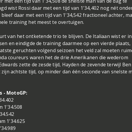
r met een tijd van 1'34,508 de snelste man van de dag te
gd wist Rossi daar met een tijd van 1'34,402 nog nét ond
bleef daar met een tijd van 1'34,542 fractioneel achter, m
hele training het meest te overtuigen.
rt van het ontketende trio te blijven. De Italiaan wist er in
ersen en eindigde de training daarmee op een vierde plaats,
atste geruchten volgend seizoen het veld zal moeten rui
onda coureurs waren het de drie Amerikanen die wederom
 Edwards zette de zesde tijd, Hayden de zevende terwijl Ben
t zijn achtste tijd, op minder dan één seconde van snelste 
ns - MotoGP:
34.402
 1'34.508
34.542
m 1'34.625
'34.989