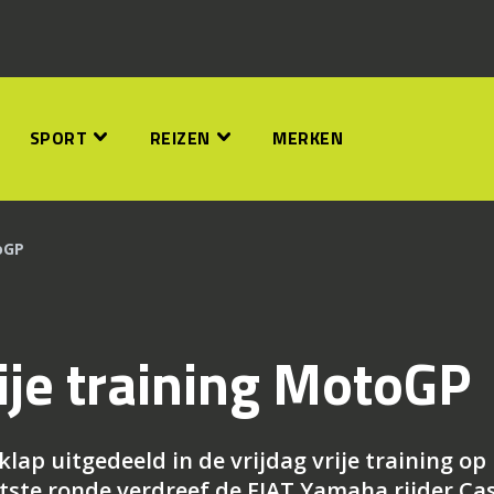
SPORT
REIZEN
MERKEN
oGP
ije training MotoGP
klap uitgedeeld in de vrijdag vrije training op
laatste ronde verdreef de FIAT Yamaha rijder Ca