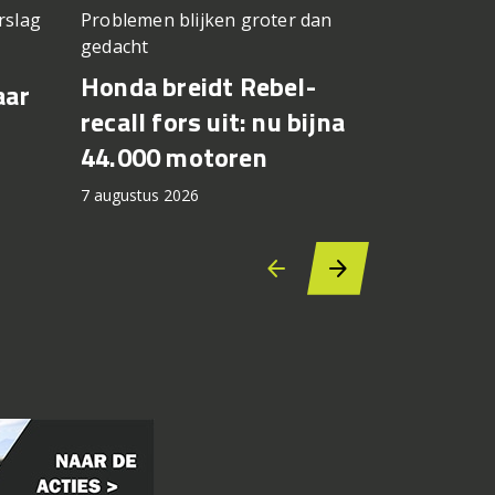
rslag
Problemen blijken groter dan
Jong Amerik
gedacht
Cory West
Honda breidt Rebel-
Max Toth
aar
recall fors uit: nu bijna
Bagger 
44.000 motoren
Silverst
7 augustus 2026
6 augustus 2