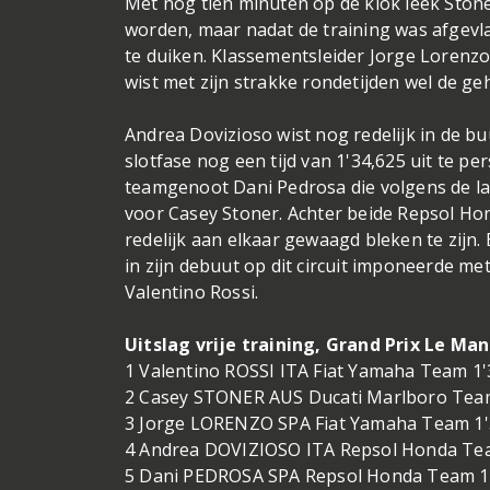
Met nog tien minuten op de klok leek Stone
worden, maar nadat de training was afgevla
te duiken. Klassementsleider Jorge Lorenzo 
wist met zijn strakke rondetijden wel de ge
Andrea Dovizioso wist nog redelijk in de buu
slotfase nog een tijd van 1'34,625 uit te p
teamgenoot Dani Pedrosa die volgens de la
voor Casey Stoner. Achter beide Repsol H
redelijk aan elkaar gewaagd bleken te zijn.
in zijn debuut op dit circuit imponeerde me
Valentino Rossi.
Uitslag vrije training, Grand Prix Le Ma
1 Valentino ROSSI ITA Fiat Yamaha Team 1'
2 Casey STONER AUS Ducati Marlboro Team
3 Jorge LORENZO SPA Fiat Yamaha Team 1'
4 Andrea DOVIZIOSO ITA Repsol Honda Tea
5 Dani PEDROSA SPA Repsol Honda Team 1