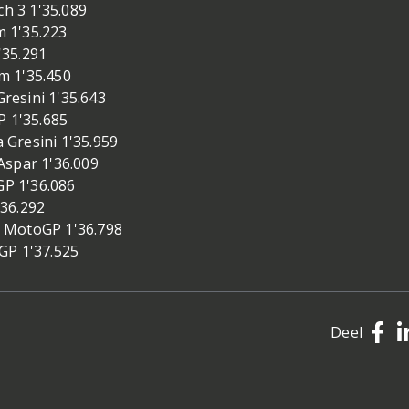
h 3 1'35.089
 1'35.223
'35.291
m 1'35.450
esini 1'35.643
P 1'35.685
Gresini 1'35.959
Aspar 1'36.009
P 1'36.086
36.292
 MotoGP 1'36.798
GP 1'37.525
Deel