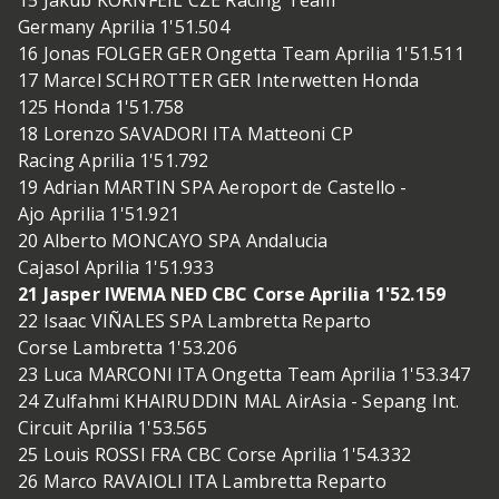
15 Jakub KORNFEIL CZE Racing Team
Germany Aprilia 1'51.504
16 Jonas FOLGER GER Ongetta Team Aprilia 1'51.511
17 Marcel SCHROTTER GER Interwetten Honda
125 Honda 1'51.758
18 Lorenzo SAVADORI ITA Matteoni CP
Racing Aprilia 1'51.792
19 Adrian MARTIN SPA Aeroport de Castello -
Ajo Aprilia 1'51.921
20 Alberto MONCAYO SPA Andalucia
Cajasol Aprilia 1'51.933
21 Jasper IWEMA NED CBC Corse Aprilia 1'52.159
22 Isaac VIÑALES SPA Lambretta Reparto
Corse Lambretta 1'53.206
23 Luca MARCONI ITA Ongetta Team Aprilia 1'53.347
24 Zulfahmi KHAIRUDDIN MAL AirAsia - Sepang Int.
Circuit Aprilia 1'53.565
25 Louis ROSSI FRA CBC Corse Aprilia 1'54.332
26 Marco RAVAIOLI ITA Lambretta Reparto