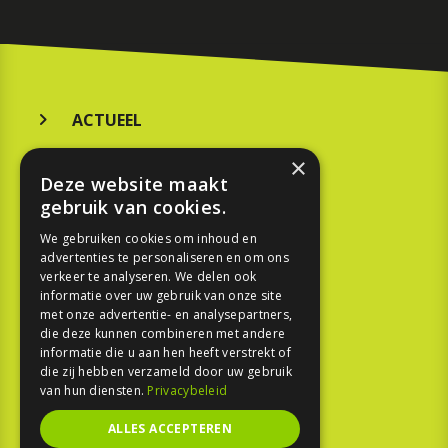
ACTUEEL
MERKEN
×
Deze website maakt
KOOPGIDS
gebruik van cookies.
TESTEN
We gebruiken cookies om inhoud en
advertenties te personaliseren en om ons
verkeer te analyseren. We delen ook
SPORT
informatie over uw gebruik van onze site
met onze advertentie- en analysepartners,
die deze kunnen combineren met andere
REPORTAGE
informatie die u aan hen heeft verstrekt of
die zij hebben verzameld door uw gebruik
TOUREN
van hun diensten.
Privacybeleid
NIEUWSBRIEF
ALLES ACCEPTEREN