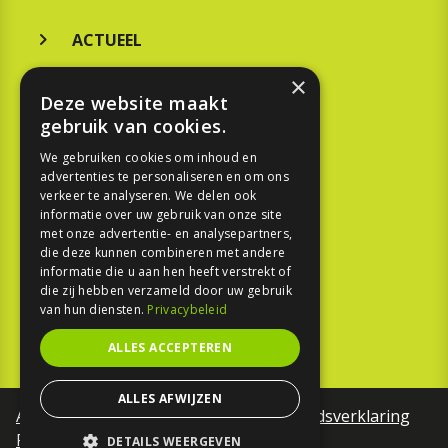
ACTUEEL
MERKEN
×
Deze website maakt
KOOPGIDS
gebruik van cookies.
TESTEN
We gebruiken cookies om inhoud en
advertenties te personaliseren en om ons
verkeer te analyseren. We delen ook
SPORT
informatie over uw gebruik van onze site
met onze advertentie- en analysepartners,
die deze kunnen combineren met andere
REPORTAGE
informatie die u aan hen heeft verstrekt of
die zij hebben verzameld door uw gebruik
TOUREN
van hun diensten.
Privacybeleid
NIEUWSBRIEF
ALLES ACCEPTEREN
ALLES AFWIJZEN
Algemene voorwaarden
Toegankelijkheidsverklaring
Privacy Policy
DETAILS WEERGEVEN