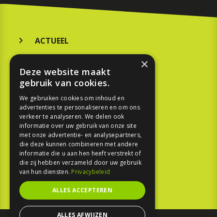
ACTUEEL
MERKEN
×
Deze website maakt
KOOPGIDS
gebruik van cookies.
TESTEN
We gebruiken cookies om inhoud en
advertenties te personaliseren en om ons
verkeer te analyseren. We delen ook
SPORT
informatie over uw gebruik van onze site
met onze advertentie- en analysepartners,
die deze kunnen combineren met andere
REPORTAGE
informatie die u aan hen heeft verstrekt of
die zij hebben verzameld door uw gebruik
TOUREN
van hun diensten.
Privacybeleid
NIEUWSBRIEF
ALLES ACCEPTEREN
ALLES AFWIJZEN