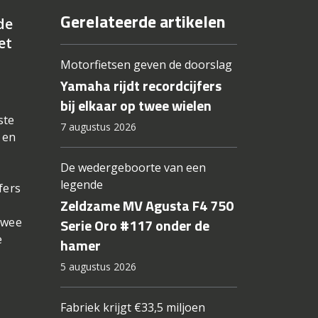
Gerelateerde artikelen
de
et
Motorfietsen geven de doorslag
Yamaha rijdt recordcijfers
bij elkaar op twee wielen
ste
7 augustus 2026
 en
De wedergeboorte van een
legende
fers
Zeldzame MV Agusta F4 750
twee
Serie Oro #117 onder de
e
hamer
5 augustus 2026
Fabriek krijgt €33,5 miljoen