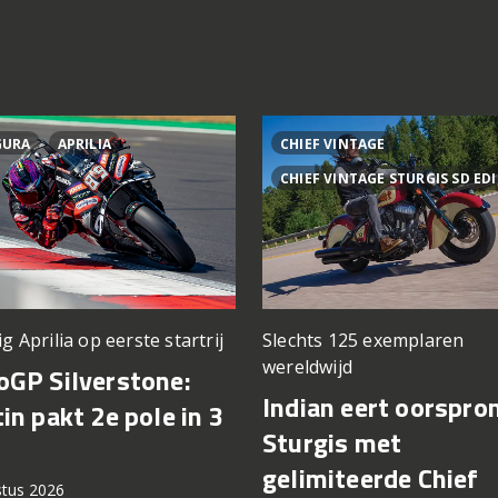
GURA
APRILIA
CHIEF VINTAGE
CHIEF VINTAGE STURGIS SD ED
ig Aprilia op eerste startrij
Slechts 125 exemplaren
wereldwijd
GP Silverstone:
Indian eert oorspro
in pakt 2e pole in 3
Sturgis met
gelimiteerde Chief
stus 2026