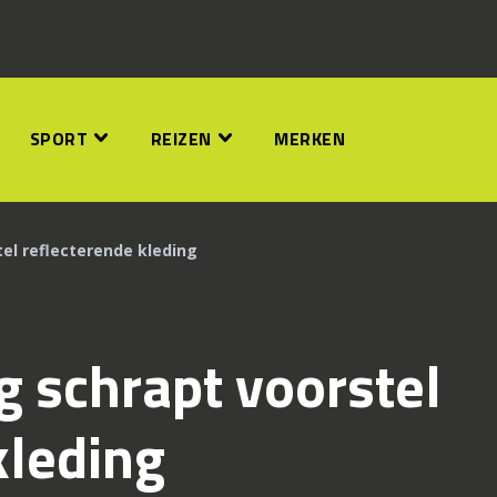
SPORT
REIZEN
MERKEN
el reflecterende kleding
g schrapt voorstel
kleding