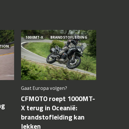
1000MT-X
BRANDSTOFLEIDING
AI OGURA
ITION
Gaat Europa volgen?
Bagnaia op
CFMOTO roept 1000MT-
MotoGP 
ng
X terug in Oceanië:
Bezzecch
brandstofleiding kan
rondere
lekken
7 augustus 2