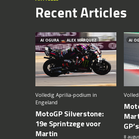
Recent Articles
AI OGURA
ALEX MÁRQUEZ
AI O
Volledig Aprilia-podium in
Volled
Engeland
Moto
MotoGP Silverstone:
Mart
19e Sprintzege voor
GP’s
Martin
8 augu