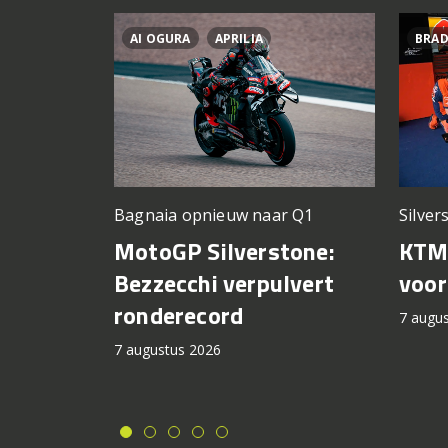
AI OGURA
APRILIA
BRAD
Silver
Bagnaia opnieuw naar Q1
KTM 
MotoGP Silverstone:
voor
Bezzecchi verpulvert
ronderecord
7 augu
7 augustus 2026