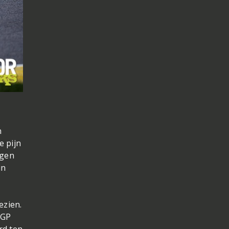
n
e pijn
rgen
in
ezien.
 GP