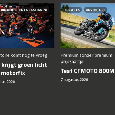
 BINDER
ENEA BASTIANINI
800MT ES
ADVENTURE
stone komt nog te vroeg
Premium zonder premium
prijskaartje
krijgt groen licht
Test CFMOTO 800M
 motorfix
7 augustus 2026
stus 2026