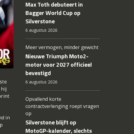
Max Toth debuteert in
Bagger World Cup op
Silverstone
6 augustus 2026
Meer vermogen, minder gewicht
Nieuwe Triumph Moto2-
motor voor 2027 officieel
bevestigd
ste
6 augustus 2026
hij
rint
Opvallend korte
contractverlenging roept vragen
op
nd in
Silverstone blijft op
op
MotoGP-kalender, slechts