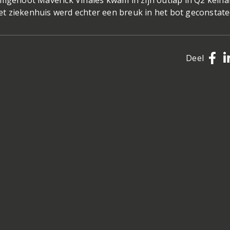
amgenoot Maverick Vinales kwam in zijn outlap in Q2 keiha
 het ziekenhuis werd echter een breuk in het bot geconstat
Deel