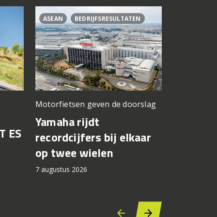
ASEAN
BEDRIJFSRESULTATEN
CL500
C
Motorfietsen geven de doorslag
Problemen b
gedacht
Yamaha rijdt
T ES
Honda br
recordcijfers bij elkaar
recall fo
op twee wielen
44.000 
7 augustus 2026
7 augustus 2