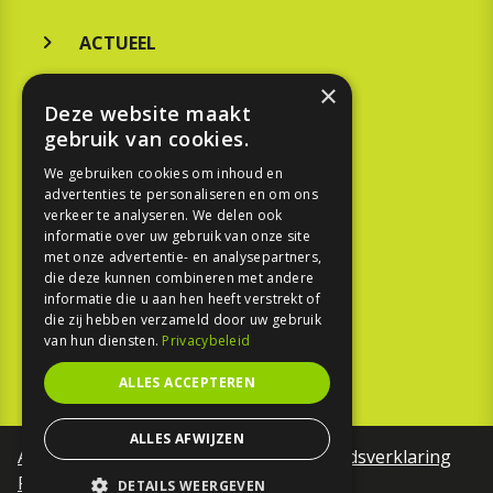
ACTUEEL
MERKEN
×
Deze website maakt
KOOPGIDS
gebruik van cookies.
TESTEN
We gebruiken cookies om inhoud en
advertenties te personaliseren en om ons
verkeer te analyseren. We delen ook
SPORT
informatie over uw gebruik van onze site
met onze advertentie- en analysepartners,
die deze kunnen combineren met andere
REPORTAGE
informatie die u aan hen heeft verstrekt of
die zij hebben verzameld door uw gebruik
TOUREN
van hun diensten.
Privacybeleid
NIEUWSBRIEF
ALLES ACCEPTEREN
ALLES AFWIJZEN
Algemene voorwaarden
Toegankelijkheidsverklaring
Privacy Policy
DETAILS WEERGEVEN