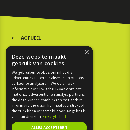
ACTUEEL
MERKEN
×
Deze website maakt
KOOPGIDS
gebruik van cookies.
TESTEN
We gebruiken cookies om inhoud en
advertenties te personaliseren en om ons
verkeer te analyseren. We delen ook
SPORT
informatie over uw gebruik van onze site
met onze advertentie- en analysepartners,
die deze kunnen combineren met andere
REPORTAGE
informatie die u aan hen heeft verstrekt of
die zij hebben verzameld door uw gebruik
TOUREN
van hun diensten.
Privacybeleid
NIEUWSBRIEF
ALLES ACCEPTEREN