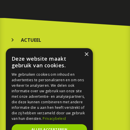
ACTUEEL
MERKEN
×
Deze website maakt
KOOPGIDS
gebruik van cookies.
TESTEN
We gebruiken cookies om inhoud en
advertenties te personaliseren en om ons
verkeer te analyseren. We delen ook
SPORT
informatie over uw gebruik van onze site
met onze advertentie- en analysepartners,
die deze kunnen combineren met andere
REPORTAGE
informatie die u aan hen heeft verstrekt of
die zij hebben verzameld door uw gebruik
TOUREN
van hun diensten.
Privacybeleid
NIEUWSBRIEF
ALLES ACCEPTEREN