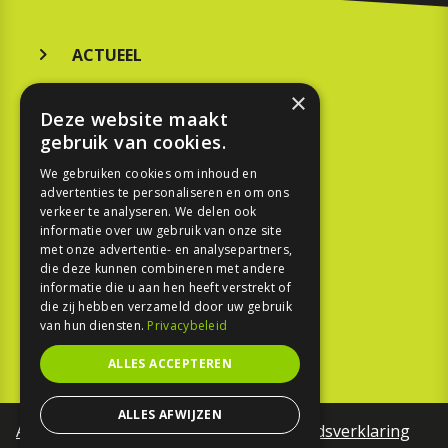
ACTUEEL
MERKEN
×
Deze website maakt
KOOPGIDS
gebruik van cookies.
TESTEN
We gebruiken cookies om inhoud en
advertenties te personaliseren en om ons
verkeer te analyseren. We delen ook
SPORT
informatie over uw gebruik van onze site
met onze advertentie- en analysepartners,
die deze kunnen combineren met andere
REPORTAGE
informatie die u aan hen heeft verstrekt of
die zij hebben verzameld door uw gebruik
TOUREN
van hun diensten.
Privacybeleid
NIEUWSBRIEF
ALLES ACCEPTEREN
ALLES AFWIJZEN
Algemene voorwaarden
Toegankelijkheidsverklaring