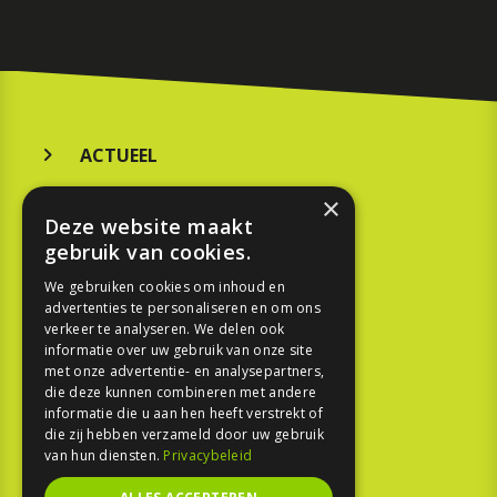
ACTUEEL
MERKEN
×
Deze website maakt
KOOPGIDS
gebruik van cookies.
TESTEN
We gebruiken cookies om inhoud en
advertenties te personaliseren en om ons
verkeer te analyseren. We delen ook
SPORT
informatie over uw gebruik van onze site
met onze advertentie- en analysepartners,
die deze kunnen combineren met andere
REPORTAGE
informatie die u aan hen heeft verstrekt of
die zij hebben verzameld door uw gebruik
TOUREN
van hun diensten.
Privacybeleid
NIEUWSBRIEF