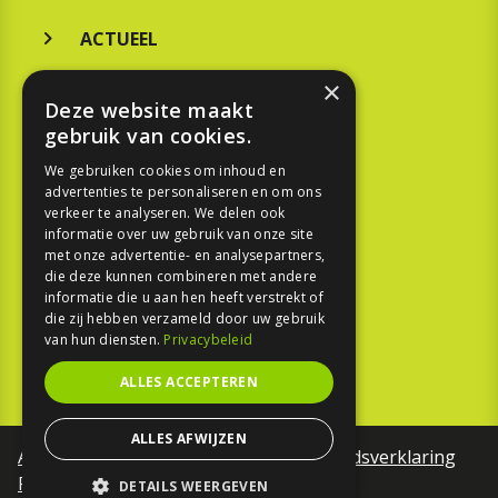
ACTUEEL
MERKEN
×
Deze website maakt
KOOPGIDS
gebruik van cookies.
TESTEN
We gebruiken cookies om inhoud en
advertenties te personaliseren en om ons
verkeer te analyseren. We delen ook
SPORT
informatie over uw gebruik van onze site
met onze advertentie- en analysepartners,
die deze kunnen combineren met andere
REPORTAGE
informatie die u aan hen heeft verstrekt of
die zij hebben verzameld door uw gebruik
TOUREN
van hun diensten.
Privacybeleid
NIEUWSBRIEF
ALLES ACCEPTEREN
ALLES AFWIJZEN
Algemene voorwaarden
Toegankelijkheidsverklaring
Privacy Policy
DETAILS WEERGEVEN