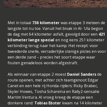
Met in totaal
736 kilometer
was etappe 3 meteen de
langste tot nu toe. Vanuit het bivak in Al-ʿUla begon
de dag met 64 kilometer asfalt, gevolgd door een
421
kilometer lange special
en nog eens 251 kilometer
verbinding terug naar het kamp. Het recept: voor
tweederde snelle, verraderlijke stenige pistes en voor
een derde zand – precies het soort etappe waar
fouten genadeloos worden afgestraft.
Als winnaar van etappe 2 moest
Daniel Sanders
de
route openen, met achter zich teamgenoot Edgar
Canet en een hele rij Honda-rijders: Ricky Brabec,
Skyler Howes, Tosha Schareina en Rally2-sensatie
Martim Ventura. Al vroeg kreeg de etappe een
donkere rand:
Tobias Ebster
kwam na 14 kilometer