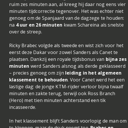
ruim zes minuten aan, al kreeg hij daar nog eens vier
minuten tijdcorrectie tegenover. Het was echter niet
genoeg om de Spanjaard van de dagzege te houden:
na
4 uur en 26 minuten
kwam Schareina als snelste
over de streep.
Ricky Brabec volgde als tweede en wist zich voor het
eerst deze Dakar voor zowel Sanders als Canet te
plaatsen. Dankzij een royale tijdsbonus van
bijna zes
minuten
werd Sanders alsnog als derde geklasseerd
– precies genoeg om zijn
leiding in het algemeen
klassement te behouden
. Voor Canet werd het een
lastige dag: de jonge KTM-rijder verloor bijna twaalf
minuten en zakte terug, terwijl ook Ross Branch
(Hero) met tien minuten achterstand een tik
incasseerde.
In het klassement blijft Sanders voorlopig de man om
te kloppen, maar de druk neemt toe.
Brabec en