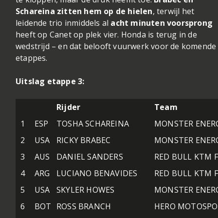
Schareina zitten hem op de hielen
, terwijl het
leidende trio inmiddels al
acht minuten voorsprong
heeft op Canet op plek vier. Honda is terug in de
wedstrijd – en dat belooft vuurwerk voor de komende
etappes.
Uitslag etappe 3:
Rijder
Team
1
ESP
TOSHA SCHAREINA
MONSTER ENER
2
USA
RICKY BRABEC
MONSTER ENER
3
AUS
DANIEL SANDERS
RED BULL KTM 
4
ARG
LUCIANO BENAVIDES
RED BULL KTM 
5
USA
SKYLER HOWES
MONSTER ENER
6
BOT
ROSS BRANCH
HERO MOTOSPO