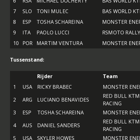
6
RSA
MICHAEL DOCHERTY
BAS WORLD K
7
SLO
TONI MULEC
BAS WORLD K
8
ESP
TOSHA SCHAREINA
MONSTER ENE
9
ITA
PAOLO LUCCI
RSMOTO RALL
10
POR
MARTIM VENTURA
MONSTER ENE
Tussenstand:
Rijder
Team
1
USA
RICKY BRABEC
MONSTER ENE
RED BULL KTM
2
ARG
LUCIANO BENAVIDES
RACING
3
ESP
TOSHA SCHAREINA
MONSTER ENE
RED BULL KTM
4
AUS
DANIEL SANDERS
RACING
5
USA
SKYLER HOWES
MONSTER ENE