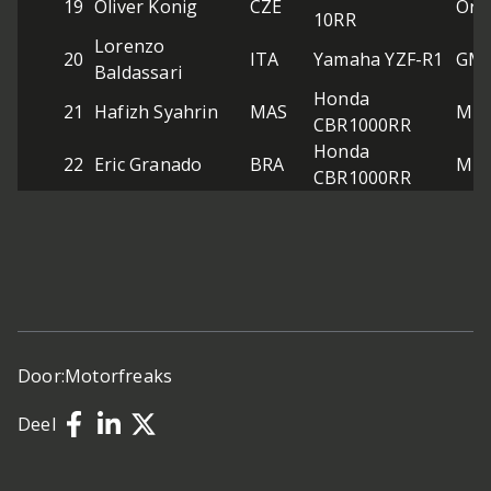
19
Oliver Konig
CZE
Ore
10RR
Lorenzo
20
ITA
Yamaha YZF-R1
GMT
Baldassari
Honda
21
Hafizh Syahrin
MAS
MIE
CBR1000RR
Honda
22
Eric Granado
BRA
MIE
CBR1000RR
Door:
Motorfreaks
Deel