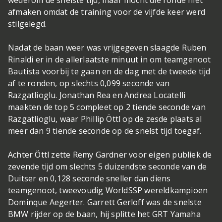
wederom de snelste tijd, maar mocht die ronde niet
afmaken omdat de training voor de vijfde keer werd
stilgelegd.
Nadat de baan weer was vrijgegeven slaagde Ruben
Rinaldi er in de allerlaatste minuut in om teamgenoot
Bautista voorbij te gaan en de dag met de tweede tijd
af te ronden, op slechts 0,099 seconde van
Razgatlioglu. Jonathan Rea en Andrea Locatelli
maakten de top 5 compleet op 2 tiende seconde van
Razgatlioglu, waar Phillip Öttl op de zesde plaats al
meer dan 9 tiende seconde op de snelst tijd toegaf.
Achter Öttl zette Remy Gardner voor eigen publiek de
zevende tijd om slechts 5 duizendste seconde van de
Duitser en 0,128 seconde sneller dan diens
teamgenoot, tweevoudig WorldSSP wereldkampioen
Dominque Aegerter. Garrett Gerloff was de snelste
BMW rijder op de baan, hij splitte het GRT Yamaha