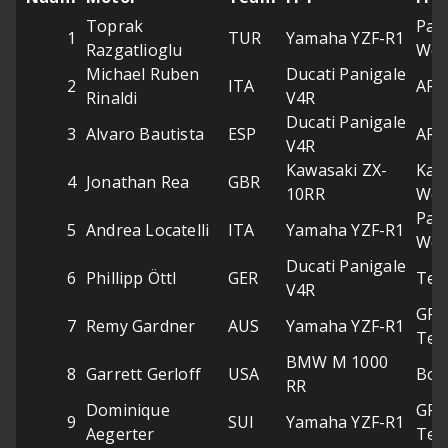
Toprak
Pat
1
TUR
Yamaha YZF-R1
Razgatlioglu
Wor
Michael Ruben
Ducati Panigale
2
ITA
ARU
Rinaldi
V4R
Ducati Panigale
3
Alvaro Bautista
ESP
ARU
V4R
Kawasaki ZX-
Kaw
4
Jonathan Rea
GBR
10RR
Wor
Pat
5
Andrea Locatelli
ITA
Yamaha YZF-R1
Wor
Ducati Panigale
6
Phillipp Öttl
GER
Tea
V4R
GRT
7
Remy Gardner
AUS
Yamaha YZF-R1
Te
BMW M 1000
8
Garrett Gerloff
USA
Bon
RR
Dominique
GRT
9
SUI
Yamaha YZF-R1
Aegerter
Te