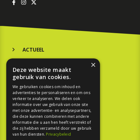
ACTUEEL
MERKEN
×
Deze website maakt
KOOPGIDS
gebruik van cookies.
TESTEN
We gebruiken cookies om inhoud en
advertenties te personaliseren en om ons
verkeer te analyseren. We delen ook
SPORT
informatie over uw gebruik van onze site
met onze advertentie- en analysepartners,
die deze kunnen combineren met andere
REPORTAGE
informatie die u aan hen heeft verstrekt of
die zij hebben verzameld door uw gebruik
TOUREN
van hun diensten.
Privacybeleid