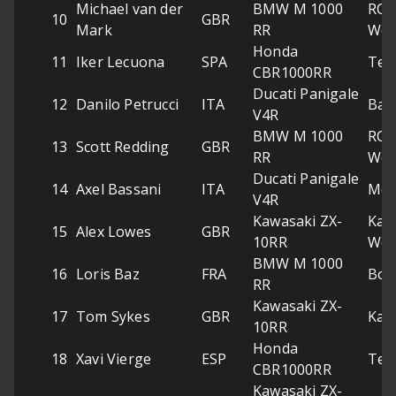
Michael van der
BMW M 1000
ROK
10
GBR
Mark
RR
Wor
Honda
11
Iker Lecuona
SPA
Tea
CBR1000RR
Ducati Panigale
12
Danilo Petrucci
ITA
Bar
V4R
BMW M 1000
ROK
13
Scott Redding
GBR
RR
Wor
Ducati Panigale
14
Axel Bassani
ITA
Mot
V4R
Kawasaki ZX-
Kaw
15
Alex Lowes
GBR
10RR
Wor
BMW M 1000
16
Loris Baz
FRA
Bon
RR
Kawasaki ZX-
17
Tom Sykes
GBR
Kawa
10RR
Honda
18
Xavi Vierge
ESP
Tea
CBR1000RR
Kawasaki ZX-