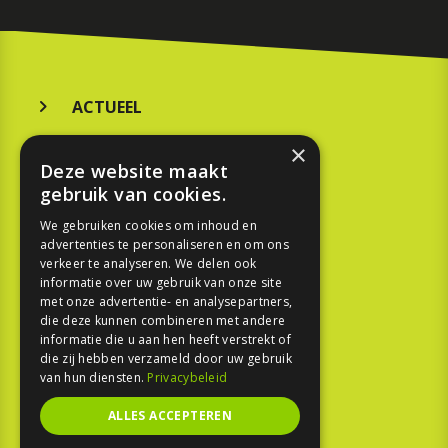
ACTUEEL
MERKEN
×
Deze website maakt
KOOPGIDS
gebruik van cookies.
TESTEN
We gebruiken cookies om inhoud en
advertenties te personaliseren en om ons
verkeer te analyseren. We delen ook
SPORT
informatie over uw gebruik van onze site
met onze advertentie- en analysepartners,
die deze kunnen combineren met andere
REPORTAGE
informatie die u aan hen heeft verstrekt of
die zij hebben verzameld door uw gebruik
TOUREN
van hun diensten.
Privacybeleid
NIEUWSBRIEF
ALLES ACCEPTEREN