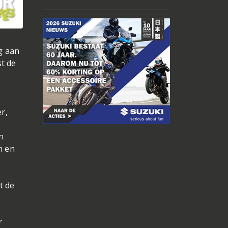
g aan
st de
r,
n
n en
t de
r