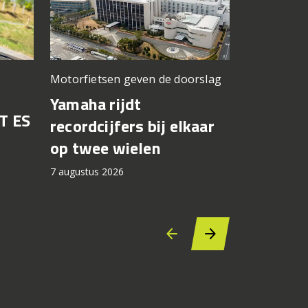
Motorfietsen geven de doorslag
Problemen b
gedacht
Yamaha rijdt
T ES
Honda br
recordcijfers bij elkaar
recall fo
op twee wielen
44.000 
7 augustus 2026
7 augustus 2