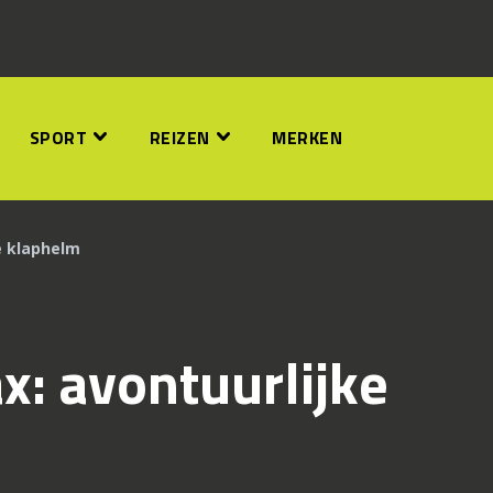
SPORT
REIZEN
MERKEN
e klaphelm
: avontuurlijke