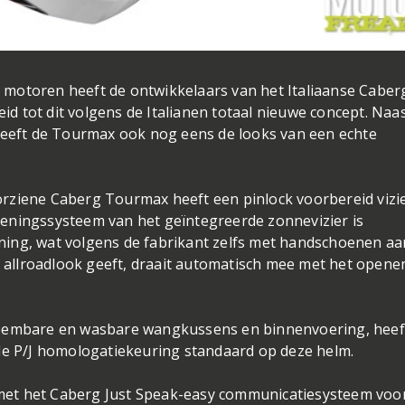
motoren heeft de ontwikkelaars van het Italiaanse Caber
eid tot dit volgens de Italianen totaal nieuwe concept. Naa
eft de Tourmax ook nog eens de looks van een echte
rziene Caberg Tourmax heeft een pinlock voorbereid vizie
eningssysteem van het geïntegreerde zonnevizier is
ing, wat volgens de fabrikant zelfs met handschoenen aa
'n allroadlook geeft, draait automatisch mee met het opene
neembare en wasbare wangkussens en binnenvoering, heef
ele P/J homologatiekeuring standaard op deze helm.
met het Caberg Just Speak-easy communicatiesysteem voo