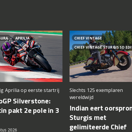
GURA
APRILIA
CHIEF VINTAGE
CHIEF VINTAGE STURGIS SD ED
ig Aprilia op eerste startrij
Slechts 125 exemplaren
wereldwijd
GP Silverstone:
Indian eert oorspro
in pakt 2e pole in 3
Sturgis met
gelimiteerde Chief
stus 2026