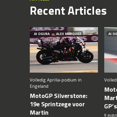
Recent Articles
AI OGURA
ALEX MÁRQUEZ
AI O
Volledig Aprilia-podium in
Volled
Engeland
Moto
MotoGP Silverstone:
Mart
19e Sprintzege voor
GP’s
Martin
8 augu