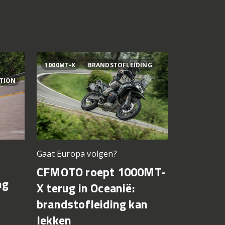
1000MT-X
BRANDSTOFLEIDING
AI OGURA
ITION
Gaat Europa volgen?
Bagnaia op
CFMOTO roept 1000MT-
MotoGP 
ng
X terug in Oceanië:
Bezzecch
brandstofleiding kan
rondere
lekken
7 augustus 2