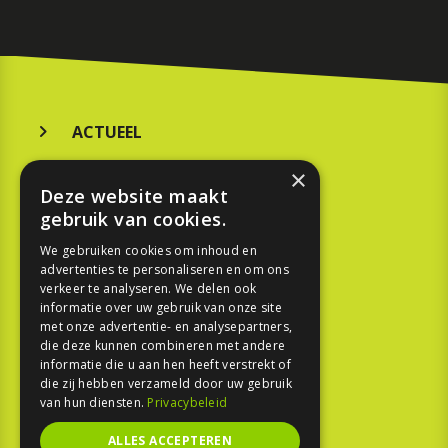
ACTUEEL
MERKEN
×
Deze website maakt
KOOPGIDS
gebruik van cookies.
TESTEN
We gebruiken cookies om inhoud en
advertenties te personaliseren en om ons
verkeer te analyseren. We delen ook
SPORT
informatie over uw gebruik van onze site
met onze advertentie- en analysepartners,
die deze kunnen combineren met andere
REPORTAGE
informatie die u aan hen heeft verstrekt of
die zij hebben verzameld door uw gebruik
TOUREN
van hun diensten.
Privacybeleid
NIEUWSBRIEF
ALLES ACCEPTEREN