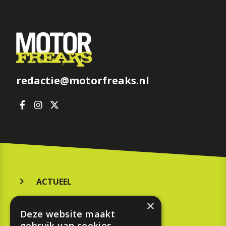
redactie@motorfreaks.nl
ACTUEEL
MERKEN
×
Deze website maakt
KOOPGIDS
gebruik van cookies.