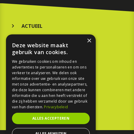
ACTUEEL
MERKEN
×
Deze website maakt
KOOPGIDS
gebruik van cookies.
TESTEN
We gebruiken cookies om inhoud en
advertenties te personaliseren en om ons
verkeer te analyseren. We delen ook
SPORT
informatie over uw gebruik van onze site
met onze advertentie- en analysepartners,
die deze kunnen combineren met andere
REPORTAGE
informatie die u aan hen heeft verstrekt of
die zij hebben verzameld door uw gebruik
TOUREN
van hun diensten.
Privacybeleid
NIEUWSBRIEF
ALLES ACCEPTEREN
ALLES AFWIJZEN