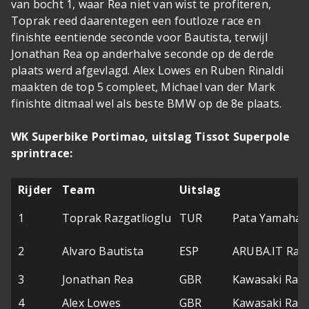
van bocht 1, waar Rea niet van wist te profiteren,
Toprak reed daarentegen een foutloze race en
finishte eentiende seconde voor Bautista, terwijl
Jonathan Rea op anderhalve seconde op de derde
plaats werd afgevlagd. Alex Lowes en Ruben Rinaldi
maakten de top 5 compleet, Michael van der Mark
finishte ditmaal wel als beste BMW op de 8e plaats.
WK Superbike Portimao, uitslag Tissot Superpole
sprintrace:
Rijder
Team
Uitslag
1
Toprak Razgatlioglu
TUR
Pata Yamaha 
2
Alvaro Bautista
ESP
ARUBA.IT Raci
3
Jonathan Rea
GBR
Kawasaki Rac
4
Alex Lowes
GBR
Kawasaki Rac