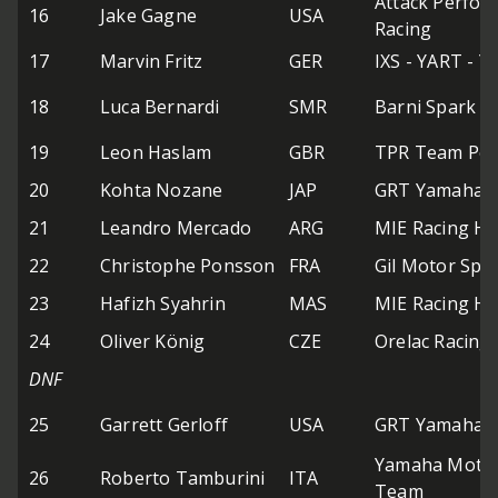
Attack Perfo
16
Jake Gagne
USA
Racing
17
Marvin Fritz
GER
IXS - YART - 
18
Luca Bernardi
SMR
Barni Spark R
19
Leon Haslam
GBR
TPR Team Pede
20
Kohta Nozane
JAP
GRT Yamaha 
21
Leandro Mercado
ARG
MIE Racing H
22
Christophe Ponsson
FRA
Gil Motor Spo
23
Hafizh Syahrin
MAS
MIE Racing H
24
Oliver König
CZE
Orelac Racing
DNF
25
Garrett Gerloff
USA
GRT Yamaha 
Yamaha Motox
26
Roberto Tamburini
ITA
Team