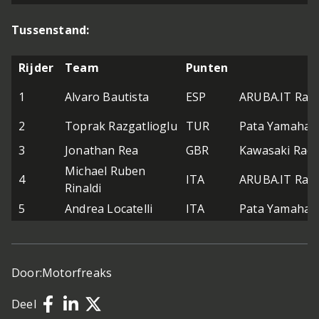
Tussenstand:
Rijder
Team
Punten
1
Alvaro Bautista
ESP
ARUBA.IT Raci
2
Toprak Razgatlioglu
TUR
Pata Yamaha 
3
Jonathan Rea
GBR
Kawasaki Rac
Michael Ruben
4
ITA
ARUBA.IT Raci
Rinaldi
5
Andrea Locatelli
ITA
Pata Yamaha 
Door:
Motorfreaks
Deel