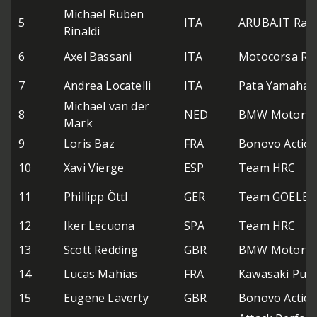
Michael Ruben
5
ITA
ARUBA.IT Raci
Rinaldi
6
Axel Bassani
ITA
Motocorsa Ra
7
Andrea Locatelli
ITA
Pata Yamaha 
Michael van der
8
NED
BMW Motorra
Mark
9
Loris Baz
FRA
Bonovo Acti
10
Xavi Vierge
ESP
Team HRC
11
Phillipp Öttl
GER
Team GOELE
12
Iker Lecuona
SPA
Team HRC
13
Scott Redding
GBR
BMW Motorra
14
Lucas Mahias
FRA
Kawasaki Pucc
15
Eugene Laverty
GBR
Bonovo Acti