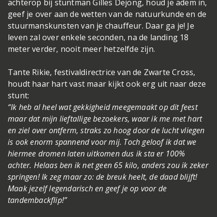
achterop bij stuntman Gilles Dejong, houd je adem in,
geef je over aan de wetten van de natuurkunde en de
stuurmanskunsten van je chauffeur. Daar ga je! Je
leven zal over enkele seconden, na de landing 18
meter verder, nooit meer hetzelfde zijn.
Tante Rikie, festivaldirectrice van de Zwarte Cross,
houdt haar hart vast maar kijkt ook erg uit naar deze
stunt:
“Ik heb al heel wat gekkigheid meegemaakt op dit feest
maar dat mijn lieftallige bezoekers, waar ik me met hart
en ziel over ontferm, straks zo hoog door de lucht vliegen
is ook enorm spannend voor mij. Toch geloof ik dat we
hiermee dromen laten uitkomen dus ik sta er 100%
achter. Helaas ben ik net geen 65 kilo, anders zou ik zeker
springen! Ik zeg maar zo: de breuk heelt, de daad blijft!
Maak jezelf legendarisch en geef je op voor de
tandembackflip!”