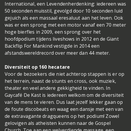
International, een Levendenherdenking: iedereen was
50 seconden muisstil, gevolgd door 10 seconden luid
gejuich als een massaal eresaluut aan het leven. Ook
was er een sprong met een motor vanaf een 70 meter
hoge bierfles in 2009, een sprong over het
hoofdpodium tijdens liveshows in 2012 en de Giant
Backflip For Mankind vestigde in 2014 een
afstandswereldrecord over meer dan 44 meter.
Diversiteit op 160 hecatare
Voor de bezoekers die niet achterop stappen is er op
het terrein, naast de stunts en cross, ook muziek,
theater en veel andere gekkigheid te vinden. In
Gaycafé De Kast is iedereen welkom om de diversiteit
van de mens te vieren. Dus laat jezelf lekker gaan op
de foute discobeats en waag een dansje met een van
de extravagante dragqueens op het podium! Zowel
gelovigen als atheïsten kunnen naar de Gospel
Church. Toe aan een welverdiende massage, een