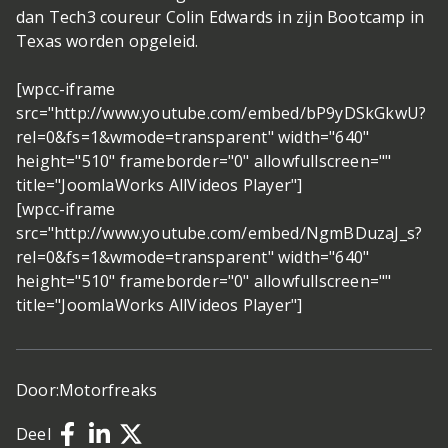
dan Tech3 coureur Colin Edwards in zijn Bootcamp in
Texas worden opgeleid.
[wpcc-iframe
src="http://www.youtube.com/embed/bP9yDSkGkwU?
rel=0&fs=1&wmode=transparent" width="640"
height="510" frameborder="0" allowfullscreen=""
title="JoomlaWorks AllVideos Player"]
[wpcc-iframe
src="http://www.youtube.com/embed/NgmBDuzaJ_s?
rel=0&fs=1&wmode=transparent" width="640"
height="510" frameborder="0" allowfullscreen=""
title="JoomlaWorks AllVideos Player"]
Door:
Motorfreaks
Deel