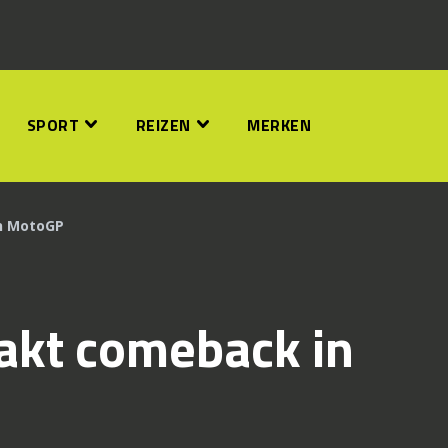
SPORT
REIZEN
MERKEN
n MotoGP
kt comeback in