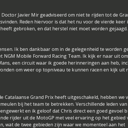
Doctor Javier Mir geadviseerd om niet te rijden tot de Gr
tsvinden. Reden hiervoor is dat het nu voor de vierde keer 
 heeft gebroken, en dat herstel niet moet worden gejaagd
ewensen. Ik ben dankbaar om in de gelegenheid te worden g
t NGM Mobile Forward Racing Team. Ik kijk er naar uit o
Mans, een circuit waar ik goede herinneringen aan heb, inc
wonden om weer op topniveau te kunnen racen en kijk uit 
ot de Catalaanse Grand Prix heeft uitgeschakeld, hebben we 
eulen bij het team te betrekken. Verschillende leden van
ngewerkt en ik geloof dat Chris direct een goed gevoel bi
nde rijder uit de MotoGP met veel ervaring op het gebied 
den, wat de twee gebieden zijn waar we momenteel aan het