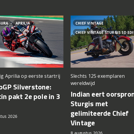
GURA
APRILIA
CHIEF VINTAGE
CHIEF VINTAGE STURGIS SD ED
ig Aprilia op eerste startrij
Slechts 125 exemplaren
wereldwijd
GP Silverstone:
Indian eert oorspro
in pakt 2e pole in 3
Sturgis met
gelimiteerde Chief
stus 2026
Vintage
8 augustus 2026