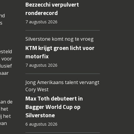
Bezzecchi verpulvert
ronderecord
and
7 augustus 2026
is
.
Silverstone komt nog te vroeg
KTM krijgt groen licht voor
esteld
motorfix
m voor
7 augustus 2026
lusief
naar
Jong Amerikaans talent vervangt
Cory West
Max Toth debuteert in
van de
Bagger World Cup op
 het
Silverstone
j het
van
6 augustus 2026