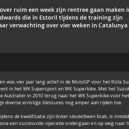
 over ruim een week zijn rentree gaan maken i
wards die in Estoril tijdens de training zijn
aar verwachting over vier weken in Catalunya
n was vier jaar lang actief in de MotoGP voor het Rizla Su
weest in het WK Supersport en WK Superbike. Met het Suzu
de Australiër in 2010 terug naar het WK Superbike voor he
 diverse ernstige blessures nog amper aan rijden toe.
dens de kwalificatie zijn linker sleutelbeen brak, is inmidd
lona een succesvolle operatie ondergaan en op weg naar h