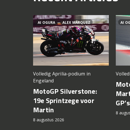
AI OGURA
ALEX MÁRQUEZ
AI O
Volledig Aprilia-podium in
Volled
Engeland
Moto
MotoGP Silverstone:
Mart
19e Sprintzege voor
GP’s
Martin
8 augu
8 augustus 2026