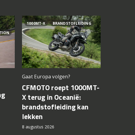
1000MT-X
BRANDSTOFLEIDING
AI OGURA
ITION
Gaat Europa volgen?
Bagnaia op
CFMOTO roept 1000MT-
MotoGP 
ng
X terug in Oceanië:
Bezzecch
brandstofleiding kan
rondere
lekken
7 augustus 2
8 augustus 2026