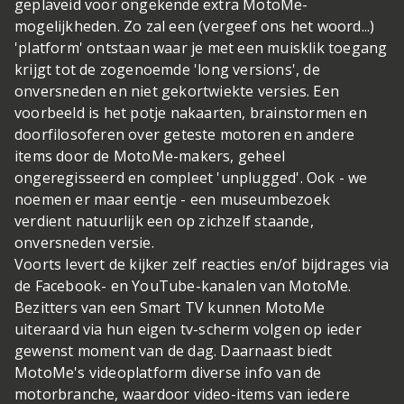
geplaveid voor ongekende extra MotoMe-
mogelijkheden. Zo zal een (vergeef ons het woord...)
'platform' ontstaan waar je met een muisklik toegang
krijgt tot de zogenoemde 'long versions', de
onversneden en niet gekortwiekte versies. Een
voorbeeld is het potje nakaarten, brainstormen en
doorfilosoferen over geteste motoren en andere
items door de MotoMe-makers, geheel
ongeregisseerd en compleet 'unplugged'. Ook - we
noemen er maar eentje - een museumbezoek
verdient natuurlijk een op zichzelf staande,
onversneden versie.
Voorts levert de kijker zelf reacties en/of bijdrages via
de Facebook- en YouTube-kanalen van MotoMe.
Bezitters van een Smart TV kunnen MotoMe
uiteraard via hun eigen tv-scherm volgen op ieder
gewenst moment van de dag. Daarnaast biedt
MotoMe's videoplatform diverse info van de
motorbranche, waardoor video-items van iedere