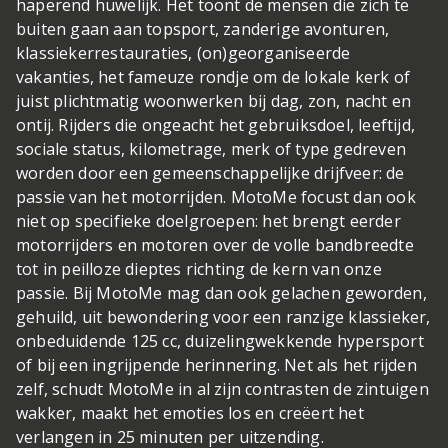
haperend huwelijk. Het toont de mensen die zich te
buiten gaan aan topsport, zanderige avonturen,
klassiekerrestauraties, (on)georganiseerde
vakanties, het fameuze rondje om de lokale kerk of
juist plichtmatig woonwerken bij dag, zon, nacht en
ontij. Rijders die ongeacht het gebruiksdoel, leeftijd,
sociale status, kilometrage, merk of type gedreven
worden door een gemeenschappelijke drijfveer: de
passie van het motorrijden. MotoMe focust dan ook
niet op specifieke doelgroepen: het brengt eerder
motorrijders en motoren over de volle bandbreedte
tot in peilloze dieptes richting de kern van onze
passie. Bij MotoMe mag dan ook gelachen geworden,
gehuild, uit bewondering voor een ranzige klassieker,
onbeduidende 125 cc, duizelingwekkende hypersport
of bij een ingrijpende herinnering. Net als het rijden
zelf, schudt MotoMe in al zijn contrasten de zintuigen
wakker, maakt het emoties los en creëert het
verlangen in 25 minuten per uitzending.