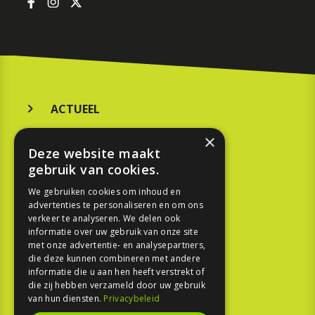
ACTUEEL
MERKEN
×
Deze website maakt
KOOPGIDS
gebruik van cookies.
TESTEN
We gebruiken cookies om inhoud en
advertenties te personaliseren en om ons
verkeer te analyseren. We delen ook
SPORT
informatie over uw gebruik van onze site
met onze advertentie- en analysepartners,
die deze kunnen combineren met andere
REPORTAGE
informatie die u aan hen heeft verstrekt of
die zij hebben verzameld door uw gebruik
TOUREN
van hun diensten.
Privacybeleid