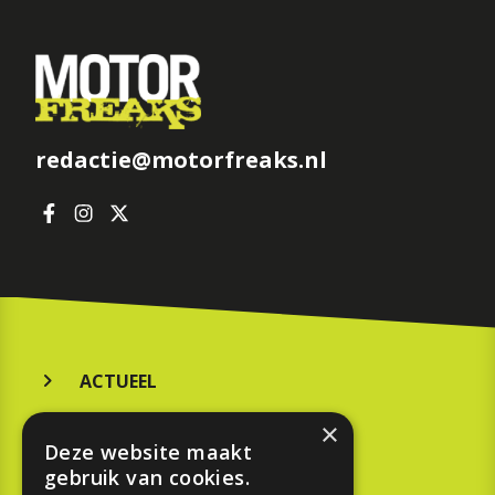
redactie@motorfreaks.nl
ACTUEEL
MERKEN
×
Deze website maakt
KOOPGIDS
gebruik van cookies.